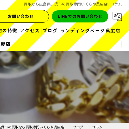
買取なら広島県、呉市の買取専門いくらや呉広店 | コラム
お問い合わせ
LINEでのお問い合わせ
店の特徴
アクセス
ブログ
ランディングページ呉広店
熊野店
金
コラム
お酒
ブランド
ダイヤ
時計
県呉市の買取なら買取専門いくらや呉広店
ブログ
コラム