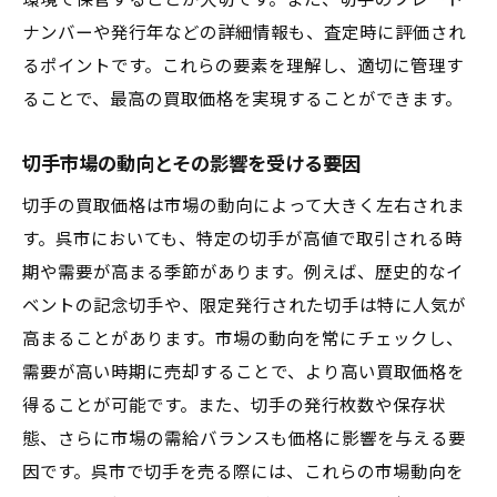
環境で保管することが大切です。また、切手のプレート
買取価格を引き上げるための呉市での切手の保
ナンバーや発行年などの詳細情報も、査定時に評価され
管と手入れ方法
るポイントです。これらの要素を理解し、適切に管理す
切手の保存環境を整える方法
ることで、最高の買取価格を実現することができます。
湿気や光から切手を守るための対策
切手市場の動向とその影響を受ける要因
切手のクリーニングとその注意点
切手の買取価格は市場の動向によって大きく左右されま
長期保存に適した保管方法
す。呉市においても、特定の切手が高値で取引される時
劣化を防ぐための日常的な手入れ
期や需要が高まる季節があります。例えば、歴史的なイ
保管状態が買取価格に与える影響
ベントの記念切手や、限定発行された切手は特に人気が
呉市での切手買取経験者が語る高額査定を得る
高まることがあります。市場の動向を常にチェックし、
ための秘訣
需要が高い時期に売却することで、より高い買取価格を
実際の買取事例から学ぶ成功のコツ
得ることが可能です。また、切手の発行枚数や保存状
買取業者との交渉術
態、さらに市場の需給バランスも価格に影響を与える要
経験者が勧める事前準備の重要性
因です。呉市で切手を売る際には、これらの市場動向を