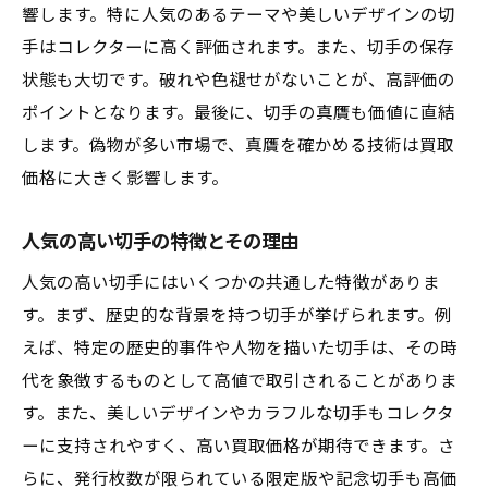
響します。特に人気のあるテーマや美しいデザインの切
呉市の切手市場に影響を与える外部要因
手はコレクターに高く評価されます。また、切手の保存
専門家が教える呉市で切手を高く売るための買
状態も大切です。破れや色褪せがないことが、高評価の
取テクニック
ポイントとなります。最後に、切手の真贋も価値に直結
複数の買取業者を比較する方法
します。偽物が多い市場で、真贋を確かめる技術は買取
買取交渉を成功させるためのポイント
価格に大きく影響します。
切手の価値を最大限に引き出すための手入
れ方法
人気の高い切手の特徴とその理由
オンライン査定と対面査定の使い分け
人気の高い切手にはいくつかの共通した特徴がありま
買取前に知っておくべき切手の評価基準
す。まず、歴史的な背景を持つ切手が挙げられます。例
えば、特定の歴史的事件や人物を描いた切手は、その時
専門家のアドバイスを活用する方法
代を象徴するものとして高値で取引されることがありま
呉市で切手買取を依頼する前に知っておきたい
す。また、美しいデザインやカラフルな切手もコレクタ
重要なポイント
ーに支持されやすく、高い買取価格が期待できます。さ
買取業者の信頼性を確認する方法
らに、発行枚数が限られている限定版や記念切手も高価