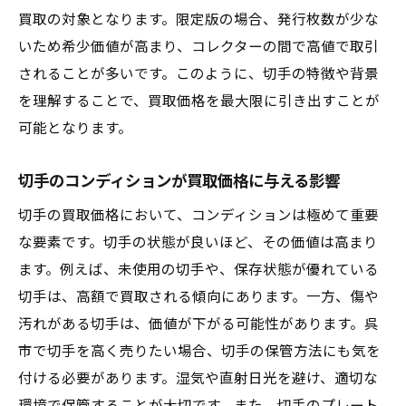
高額査定を受けるための準備
買取の対象となります。限定版の場合、発行枚数が少な
査定時に必要な書類や情報
いため希少価値が高まり、コレクターの間で高値で取引
偽物のリスクとその対策
されることが多いです。このように、切手の特徴や背景
買取手続きの流れと注意点
を理解することで、買取価格を最大限に引き出すことが
初めての買取依頼者が避けるべきミス
可能となります。
地域特有の市場分析で呉市の切手買取価格を最
切手のコンディションが買取価格に与える影響
大化する方法
切手の買取価格において、コンディションは極めて重要
呉市の切手市場を理解するための基本指標
な要素です。切手の状態が良いほど、その価値は高まり
過去の取引データを活用した市場分析
ます。例えば、未使用の切手や、保存状態が優れている
地域特有の需要と供給のバランス
切手は、高額で買取される傾向にあります。一方、傷や
市場分析に基づく買取戦略の立案
汚れがある切手は、価値が下がる可能性があります。呉
切手の価値を高めるためのアプローチ
市で切手を高く売りたい場合、切手の保管方法にも気を
市場トレンドに合わせた買取タイミングの
付ける必要があります。湿気や直射日光を避け、適切な
見極め