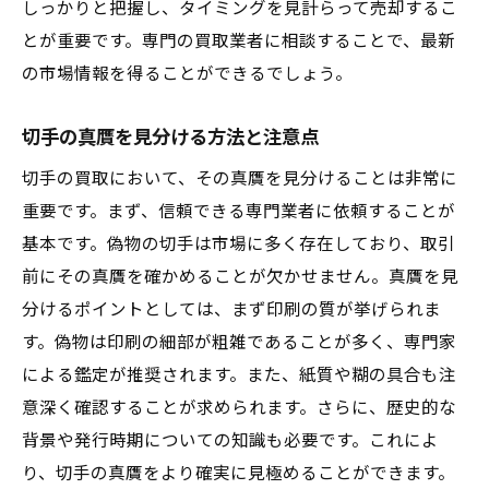
しっかりと把握し、タイミングを見計らって売却するこ
査定前に必ず確認すべきポイント
とが重要です。専門の買取業者に相談することで、最新
高額査定を得るためのタイミング
の市場情報を得ることができるでしょう。
買取経験者の体験談とアドバイス
呉市の買取業者選びで失敗しないためのポイン
切手の真贋を見分ける方法と注意点
トと注意点
切手の買取において、その真贋を見分けることは非常に
信頼性のある買取業者の見分け方
重要です。まず、信頼できる専門業者に依頼することが
口コミや評判を参考にする方法
基本です。偽物の切手は市場に多く存在しており、取引
買取条件や手数料の確認ポイント
前にその真贋を確かめることが欠かせません。真贋を見
悪徳業者に騙されないための注意点
分けるポイントとしては、まず印刷の質が挙げられま
複数業者の査定結果を比較する重要性
す。偽物は印刷の細部が粗雑であることが多く、専門家
による鑑定が推奨されます。また、紙質や糊の具合も注
契約前に確認すべき重要事項
意深く確認することが求められます。さらに、歴史的な
背景や発行時期についての知識も必要です。これによ
り、切手の真贋をより確実に見極めることができます。