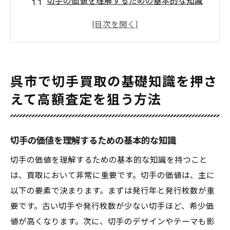
切手の価値を理解するための基本的な知識
人気の高い切手の特徴とその理由
切手のコンディションが買取価格に与える
影響
切手市場の動向とその影響を受ける要因
呉市で切手買取の基礎知識を押さ
切手の真贋を見分ける方法と注意点
えて高額査定を狙う方法
呉市の切手買取専門業者の選び方
切手買取を成功させるために知っておくべき呉
市の市場動向
切手の価値を理解するための基本的な知識
呉市の切手市場の現在のトレンド
切手の価値を理解するための基本的な知識を持つこと
季節や時期による切手買取価格の変動
は、買取において非常に重要です。切手の価値は、主に
呉市内での切手オークションの影響
以下の要素で決まります。まずは発行年と発行枚数が重
要です。古い切手や発行枚数が少ない切手ほど、希少価
地域特有の切手需要の変化
値が高くなります。次に、切手のデザインやテーマも影
市場動向を把握するための情報源