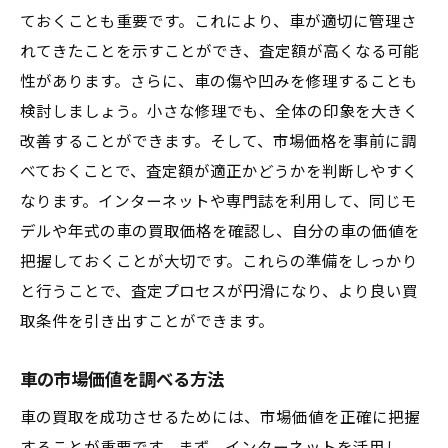
訪問査定とオンライン査定の違い
ておくことも重要です。これにより、車が適切に管理さ
契約前に確認するべき事項
れてきたことを示すことができ、査定額が高くなる可能
悪徳業者の見分け方
性があります。さらに、車の傷や凹みを修理することも
アフターサービスの有無を確認する
検討しましょう。小さな修理でも、全体の印象を大きく
改善することができます。そして、市場価格を事前に調
車の状態を保つための秘訣と呉市の買取事情
べておくことで、査定額が適正かどうかを判断しやすく
定期的なメンテナンスの重要性
なります。インターネットや専門誌を利用して、同じモ
洗車とワックスがけの効果
デルや年式の車の買取価格を確認し、自分の車の価値を
エンジンと足回りのチェックポイント
把握しておくことが大切です。これらの準備をしっかり
内装の清掃と保護方法
と行うことで、査定プロセスが円滑になり、より良い買
車検と点検記録の保管
取条件を引き出すことができます。
呉市での車利用の注意点
車の市場価値を調べる方法
呉市で愛車を最良の条件で買取してもらうため
のガイド
車の買取を成功させるためには、市場価値を正確に把握
査定前の準備リスト