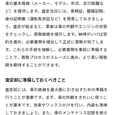
車の基本情報（メーカー、モデル、年式、走行距離な
イベントやキャンペーンを活用する
ど）を提供します。査定当日には、車検証、整備記録、
地元の口コミと評判を活かす方法
身分証明書（運転免許証など）を用意しておきましょ
呉市で車の価値を最大限引き出すための重要な
う。査定が始まると、業者は車の外観やエンジンの状態
コツ
をチェックし、買取価格を提示します。納得がいけば契
車のメンテナンスと整備の重要性
約を進め、必要書類を提出して正式に買取が完了しま
内外装のクリーニング方法
す。これらの手順を理解し、必要書類を事前に準備する
走行距離と買取価格の関係
ことで、買取プロセスがスムーズに進み、より高い買取
オプション装備の評価ポイント
額を期待することができます。
事故歴や修理歴の取扱い方
査定前に準備しておくべきこと
複数の業者に査定を依頼するメリット
査定前には、車の価値を最大限に引き出すための準備を
信頼性の高い呉市の車買取業者の見極め方
行うことが重要です。まず、車の外観をきれいに保つこ
信頼できる業者のチェックポイント
とが基本です。洗車やワックスがけを行い、内装も清掃
業者の評判と口コミを調査する方法
しておきましょう。また、車のメンテナンス記録を揃え