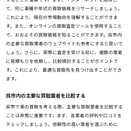
することが重要です。まず、インターネットを活用し
て、同じ車種や年式の買取価格をリサーチしましょう。
査定時のコミュニケーションポイント
これにより、現在の市場動向を理解することができま
買取業者と交渉するコツ
す。また、オンラインの買取査定ツールを使用すること
買取後の手続きと注意点
で、おおよその買取価格を知ることができます。呉市内
車の売却後のアフターケア
の主要な買取業者のウェブサイトも参考にすると良いで
呉市の買取業者の選び方
しょう。さらに、実際に査定を受ける前に、複数の業者
呉市で車の買取価格をアップするための具体的
に見積もりを依頼し、比較検討することがポイントで
な方法
す。これにより、最適な買取先を見つけ出すことができ
車の価値を高めるメンテナンス方法
ます。
付属品とオプションの活用方法
呉市内の主要な買取業者を比較する
買取査定のタイミングを見極める
呉市で車の買取を考える際、主要な買取業者を比較する
車の売却前にすべきこと
ことは非常に重要です。まず、各業者の評判や口コミを
買取業者に高値を引き出す交渉術
チェックしましょう。信頼性の高い業者を選ぶために
車の買取相場を把握する