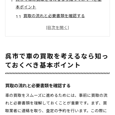
本ポイント
買取の流れと必要書類を確認する
査定前に準備しておくべきこと
車の市場価値を調べる方法
呉市内の主要な買取業者を比較する
車の状態チェックポイント
呉市で車の買取を考えるなら知っ
買取価格に影響を与える要因
ておくべき基本ポイント
高価買取を実現するために押さえておきたい呉
市の特徴
呉市の車買取市場の動向
買取の流れと必要書類を確認する
地域特有の車の需要と供給
車の買取をスムーズに進めるためには、事前に買取の流
呉市の主要な買取業者の特徴
れと必要書類を理解しておくことが重要です。まず、買
取業者に連絡を取り、査定の予約を行います。この際に
買取価格に影響を与える季節要因