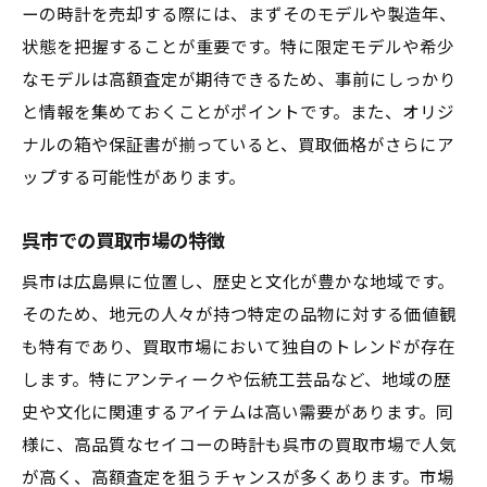
ーの時計を売却する際には、まずそのモデルや製造年、
査定額に影響を与える市場要因
状態を把握することが重要です。特に限定モデルや希少
呉市でセイコーの買取価格を最大化するための
なモデルは高額査定が期待できるため、事前にしっかり
査定プロセス
と情報を集めておくことがポイントです。また、オリジ
査定前に準備すべきこと
ナルの箱や保証書が揃っていると、買取価格がさらにア
時計のコンディションチェックポイント
ップする可能性があります。
査定プロセスの流れと重要ポイント
呉市での買取市場の特徴
買取業者とのコミュニケーション方法
査定額を引き上げるための交渉術
呉市は広島県に位置し、歴史と文化が豊かな地域です。
そのため、地元の人々が持つ特定の品物に対する価値観
呉市での査定サービスの選び方
も特有であり、買取市場において独自のトレンドが存在
セイコー買取時に注意すべき重要なポイントと
します。特にアンティークや伝統工芸品など、地域の歴
は？
史や文化に関連するアイテムは高い需要があります。同
偽物に注意！本物のセイコーを見分ける方
様に、高品質なセイコーの時計も呉市の買取市場で人気
法
が高く、高額査定を狙うチャンスが多くあります。市場