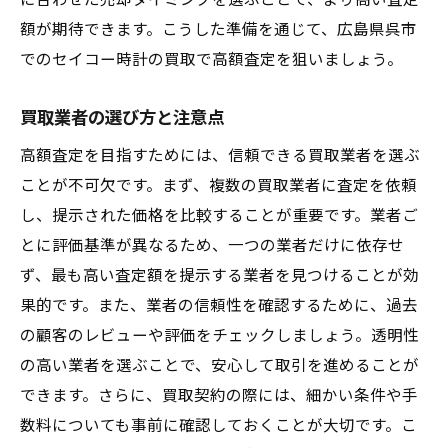
に合わせた売却タイミングを選ぶことで、より高い査定
セイコー買取の専門家が教える高額査定のコツ
額が期待できます。こうした準備を通じて、広島県呉市
査定前のクリーニング方法
でのセイコー時計の買取で高額査定を狙いましょう。
付属品の重要性と管理方法
買取業者の選び方と注意点
専門家が勧める高額査定の秘訣
高額査定を目指すためには、信頼できる買取業者を選ぶ
査定額を高めるためのポイント
ことが不可欠です。まず、複数の買取業者に査定を依頼
買取専門業者が見るポイント
し、提示された価格を比較することが重要です。業者ご
買取前に確認すべきチェックリスト
とに評価基準が異なるため、一つの業者だけに依存せ
呉市の市場動向を押さえてセイコー時計を高く
ず、最も高い査定額を提示する業者を見つけることが効
売る方法
果的です。また、業者の信頼性を確認するために、過去
呉市の中古時計市場の特性
の顧客のレビューや評価をチェックしましょう。透明性
市場動向に合わせた売却戦略
の高い業者を選ぶことで、安心して取引を進めることが
高額買取を狙うための市場リサーチ方法
できます。さらに、買取契約の際には、細かい条件や手
数料についても事前に確認しておくことが大切です。こ
呉市の買取業者の動向と選び方