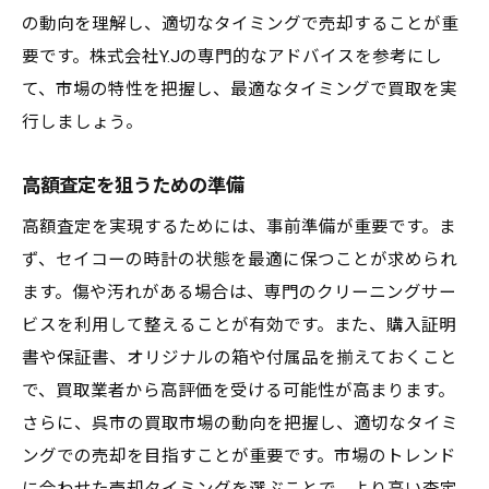
買取契約時の注意点
の動向を理解し、適切なタイミングで売却することが重
買取時に必要な書類と準備
要です。株式会社Y.Jの専門的なアドバイスを参考にし
査定結果に満足できない場合の対応策
て、市場の特性を把握し、最適なタイミングで買取を実
信頼できる買取業者の見極め方
行しましょう。
買取時のトラブル回避策
高額査定を狙うための準備
呉市でセイコーの時計を最高額で買取してもら
う方法
高額査定を実現するためには、事前準備が重要です。ま
ず、セイコーの時計の状態を最適に保つことが求められ
セイコー時計を高く売るためのタイミング
ます。傷や汚れがある場合は、専門のクリーニングサー
時計のメンテナンスとケアの重要性
ビスを利用して整えることが有効です。また、購入証明
高額査定を実現するための小技
書や保証書、オリジナルの箱や付属品を揃えておくこと
呉市の買取業者比較と選び方
で、買取業者から高評価を受ける可能性が高まります。
オークションを利用するメリットとデメリ
さらに、呉市の買取市場の動向を把握し、適切なタイミ
ット
ングでの売却を目指すことが重要です。市場のトレンド
買取後のアフターフォローとサービス