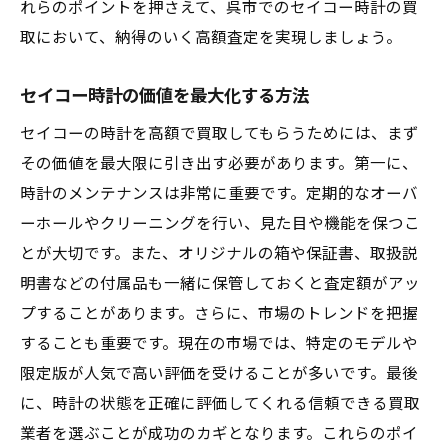
れらのポイントを押さえて、呉市でのセイコー時計の買
セイコー時計の人気モデルとその価値
取において、納得のいく高額査定を実現しましょう。
市場データを活用した売却のタイミング
買取プロセスを理解して呉市でセイコーの時計
セイコー時計の価値を最大化する方法
を高価買取してもらおう
セイコーの時計を高額で買取してもらうためには、まず
買取プロセスの基本ステップ
その価値を最大限に引き出す必要があります。第一に、
買取時の書類の準備と確認
時計のメンテナンスは非常に重要です。定期的なオーバ
査定から買取までのスムーズな流れ
ーホールやクリーニングを行い、見た目や機能を保つこ
高額買取を実現するためのアドバイス
とが大切です。また、オリジナルの箱や保証書、取扱説
呉市のおすすめ買取業者とそのサービス
明書などの付属品も一緒に保管しておくと査定額がアッ
プすることがあります。さらに、市場のトレンドを把握
買取後のフォローアップと注意点
することも重要です。現在の市場では、特定のモデルや
限定版が人気で高い評価を受けることが多いです。最後
に、時計の状態を正確に評価してくれる信頼できる買取
業者を選ぶことが成功のカギとなります。これらのポイ