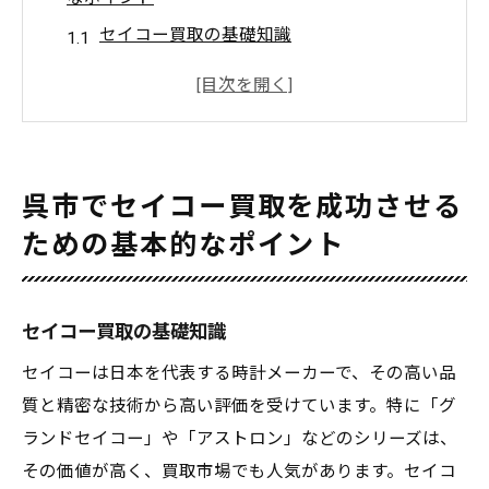
セイコー買取の基礎知識
呉市での買取市場の特徴
高額査定を狙うための準備
買取業者の選び方と注意点
セイコー時計の価値を最大化する方法
呉市でセイコー買取を成功させる
呉市内のおすすめ買取店舗
ための基本的なポイント
セイコー時計の高額買取を実現するために知っ
ておくべき市場のトレンド
最新のセイコー時計市場動向
セイコー買取の基礎知識
高額買取が期待できるセイコーのモデル
セイコーは日本を代表する時計メーカーで、その高い品
呉市における中古時計市場の現状
質と精密な技術から高い評価を受けています。特に「グ
ランドセイコー」や「アストロン」などのシリーズは、
セイコー時計の需要と供給バランス
その価値が高く、買取市場でも人気があります。セイコ
市場トレンドに基づく買取時期の見極め