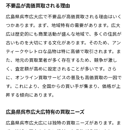
ターゲット市場の特定方法
不要品が高価買取される理由
広島県呉市広大広での市場リサーチの重要
広島県呉市広大広で不要品が高価買取される理由はいく
性
つかあります。まず、地域特有の需要があります。広大
地域特有の流行商品を見極める
広は歴史的にも商業活動が盛んな地域で、多くの住民が
広島県呉市広大広で高額買取を狙うためのポイ
古いものを大切にする文化があります。そのため、アン
ント買取のプロセスを解説
ティークやレトロな品物は特に高値で取引されます。ま
た、地元の買取業者が多く存在するため、競争が激し
高額買取を実現するための重要ポイント
く、査定額が高めに設定されることが多いです。さら
買取プロセスの全体像
に、オンライン買取サービスの普及も高価買取の一因で
買取価格に影響を与える要素
す。これにより、全国からの買い手が集まり、価格が上
高価買取のための準備と対応
昇する傾向にあります。
査定結果を最大限に引き出す方法
プロの買取業者を選ぶ基準
広島県呉市広大広特有の買取ニーズ
買取の成功事例を紹介広島県呉市広大広で満員
広島県呉市広大広には独特の買取ニーズがあります。ま
御礼の秘密とは