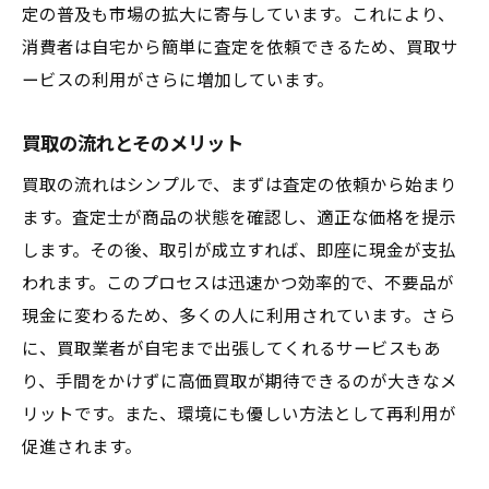
定の普及も市場の拡大に寄与しています。これにより、
広島県呉市広大広で高価買取を実現するための
消費者は自宅から簡単に査定を依頼できるため、買取サ
ステップバイステップガイド
ービスの利用がさらに増加しています。
買取の基本的な流れ
高価買取のための事前準備
買取の流れとそのメリット
正確な査定を受けるためのポイント
買取の流れはシンプルで、まずは査定の依頼から始まり
買取業者とのコミュニケーション術
ます。査定士が商品の状態を確認し、適正な価格を提示
広島県呉市広大広での買取契約の注意点
します。その後、取引が成立すれば、即座に現金が支払
われます。このプロセスは迅速かつ効率的で、不要品が
買取後のフォローアップ方法
現金に変わるため、多くの人に利用されています。さら
地域特有の市場動向を知る広島県呉市広大広で
に、買取業者が自宅まで出張してくれるサービスもあ
買取を成功させる方法
り、手間をかけずに高価買取が期待できるのが大きなメ
広島県呉市広大広の経済背景と買取市場
リットです。また、環境にも優しい方法として再利用が
地域住民のニーズを把握する
促進されます。
季節ごとの買取動向を知る