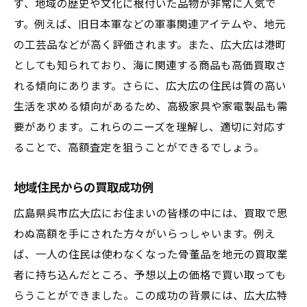
ず、地域の歴史や文化に根付いた品物が非常に人気で
広島県呉市広大広での成功事例
す。例えば、旧日本軍などの軍事関連アイテムや、地元
買取成功者の声とその秘訣
の工芸品などが高く評価されます。また、広大広は港町
としても知られており、海に関連する商品も高価買取さ
満員御礼の買取エピソード
れる傾向にあります。さらに、広大広の住民は質の高い
成功事例から学ぶ高価買取のポイント
生活を求める傾向があるため、高級家具や家電製品も需
地域特有の成功事例を分析
要があります。これらのニーズを理解し、適切に対応す
広島県呉市広大広の買取成功の裏側
ることで、高額査定を狙うことができるでしょう。
広島県呉市広大広で買取市場を活用するための
コツと注意点
地域住民からの買取成功例
買取市場を最大限に活用する方法
広島県呉市広大広にお住まいの皆様の中には、買取で思
買取のトラブルを避けるための注意点
わぬ高額を手にされた方々がいらっしゃいます。例え
広島県呉市広大広での安全な取引方法
ば、一人の住民は使わなくなった骨董品を地元の買取業
買取業者との契約の際のアドバイス
者に持ち込んだところ、予想以上の価格で買い取っても
らうことができました。この成功の背景には、広大広特
市場の変動に対応する柔軟性