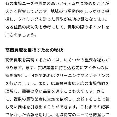
有の市場ニーズや需要の高いアイテムを見極めたことが
広島県呉市広大広での成功する買取のコツ
大きく影響しています。地域の市場動向をしっかりと把
高価買取を目指すなら広島県呉市広大広で知っ
握し、タイミングを計った買取が成功の鍵となります。
ておきたい買取の秘訣
地域住民の成功例を参考にして、買取の際のポイントを
高価買取のための基本戦略
押さえましょう。
広島県呉市広大広での買取成功のための知
識
高価買取を目指すための秘訣
高額査定を受けるための準備
高価買取を実現するためには、いくつかの重要な秘訣が
広島県呉市広大広の買取業者情報
あります。まず、買取業者に持ち込む前にアイテムの状
専門家が教える買取のテクニック
態を確認し、可能であればクリーニングやメンテナンス
高価買取を実現するための重要事項
を行いましょう。また、広島県呉市広大広の市場動向を
理解し、需要の高い品目を選ぶことも大切です。さら
に、複数の買取業者に査定を依頼し、比較することで最
も高い価格を引き出すことができます。これまでの記事
で紹介した情報を活用し、地域特有のニーズを把握して