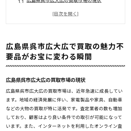
広島県呉市広大広の買取市場の現状
買取の流れとそのメリット
不要品が高価買取される理由
広島県呉市広大広特有の買取ニーズ
地域住民からの買取成功例
広島県呉市広大広で買取の魅力不
高価買取を目指すための秘訣
要品がお宝に変わる瞬間
買取市場で成功するための秘訣広島県呉市広大
広の最新トレンド
広島県呉市広大広での人気アイテム
広島県呉市広大広の買取市場の現状
買取市場の最新動向を掴む
広島県呉市広大広の買取市場は、近年急速に成長してい
高値で売るための準備方法
ます。地域の経済発展に伴い、家電製品や家具、自動車
などの大物の買取が特に活発です。査定業者の数も増加
呉市広大広の買取業者の選び方
しており、顧客はより良い条件での取引が可能になって
最新トレンドを活かした買取テクニック
います。また、インターネットを利用したオンライン査
買取成功のための交渉術