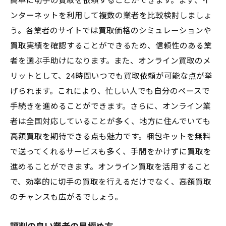
簡単に切手の買取を依頼することができます。まず、イ
手数料や査定費用の確認
ンターネットを利用して複数の業者を比較検討しましょ
査定結果に満足しない場合の対処法
う。各業者のサイトでは買取価格のシミュレーションや
買取契約の際の注意点
買取実績を確認することができるため、信頼性のある業
保存方法も重要呉市で切手買取を成功させる秘
者を選ぶ手助けになります。また、オンライン買取のメ
訣
リットとして、24時間いつでも買取依頼が可能な点が挙
げられます。これにより、忙しい人でも自分のペースで
切手を保護するための基本知識
手続きを進めることができます。さらに、オンライン業
湿気と温度管理のポイント
者は全国対応していることが多く、地方に住んでいても
適切な収納ケースの選び方
高額買取を期待できる点も魅力です。梱包キットを無料
保管場所の選定基準
で送ってくれるサービスも多く、手間をかけずに買取を
定期的なメンテナンスの必要性
進めることができます。オンライン買取を活用すること
保存方法が価値に与える影響
で、効率的に切手の買取を行えるだけでなく、高額買取
複数の買取業者で査定を受けることで呉市で最
のチャンスも広がるでしょう。
高額を狙う