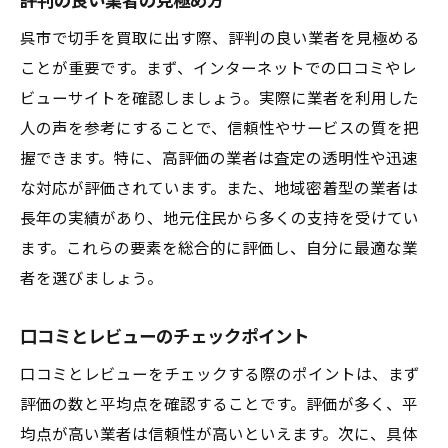
評判の良い業者の見極め方
複数業者に査定を依頼するメリット
査定結果の比較と判断基準
呉市で切手を買取に出す際、評判の良い業者を見極める
ことが重要です。まず、インターネットでの口コミやレ
査定額を引き上げる交渉術
ビューサイトを確認しましょう。実際に業者を利用した
オンラインと対面査定の違い
人の声を参考にすることで、信頼性やサービスの質を把
査定の際の注意点とリスク
握できます。特に、高評価の業者は査定の透明性や迅速
最適な買取業者を選ぶためのポイント
な対応が評価されています。また、地域密着型の業者は
切手買取の準備が成否を分ける呉市での成功体
長年の実績があり、地元住民から多くの支持を受けてい
験談
ます。これらの要素を総合的に評価し、自分に最適な業
成功体験から学ぶ買取のコツ
者を選びましょう。
失敗しないための準備リスト
口コミとレビューのチェックポイント
実際の買取例とその結果
切手コレクターの声に耳を傾ける
口コミとレビューをチェックする際のポイントは、まず
評価の数と平均点を確認することです。評価が多く、平
成功の秘訣を他人から学ぶ
均点が高い業者は信頼性が高いといえます。次に、具体
呉市での具体的な成功事例紹介