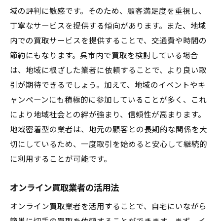
域の評判に敏感です。そのため、顧客満足度を重視し、
呉市の市場動向を把握することで切手の高額買
丁寧なサービスを提供する傾向があります。また、地域
取を実現
内での買取サービスを提供することで、交通費や時間の
呉市の切手市場の特徴
節約にもなります。呉市内で買取を検討している場合
最近の市場トレンドとその影響
は、地域に根ざした業者に依頼することで、より良い取
過去の市場データの活用法
引が期待できるでしょう。加えて、地域のイベントやキ
オンライン市場と呉市市場の比較
ャンペーンにも積極的に参加していることが多く、これ
専門誌やインターネットの情報源
により地域社会との絆が強まり、信頼性が高まります。
地域密着型の業者は、地元の顧客との長期的な関係を大
市場動向を定期的にチェックする方法
切にしているため、一度取引を始めると安心して継続的
買取査定の際に注意すべきポイント呉市で切手
に利用することが可能です。
を高く売る方法
査定前に行うべき準備
オンライン買取業者の活用法
査定時に質問すべき事項
オンライン買取業者を活用することで、自宅にいながら
査定額の比較と交渉術