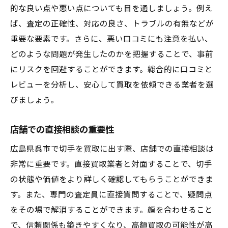
的な良い点や悪い点についても目を通しましょう。例え
呉市での切手買取を最大化するための具体的な
ば、査定の正確性、対応の良さ、トラブルの有無などが
アドバイス
重要な要素です。さらに、悪い口コミにも注意を払い、
事前調査の重要性と方法
どのような問題が発生したのかを把握することで、事前
買取業者との良好な関係を築く
にリスクを回避することができます。総合的に口コミと
査定結果を最大限に活用する
レビューを分析し、安心して買取を依頼できる業者を選
市場動向に合わせた売却タイミング
びましょう。
専門家の意見を聞くメリット
店舗での直接相談の重要性
長期的な戦略を立てるためのステップ
広島県呉市で切手を買取に出す際、店舗での直接相談は
非常に重要です。直接買取業者と対面することで、切手
の状態や価値をより詳しく確認してもらうことができま
す。また、専門の査定員に直接質問することで、疑問点
をその場で解消することができます。顔を合わせること
で、信頼関係も築きやすくなり、高額買取の可能性が高