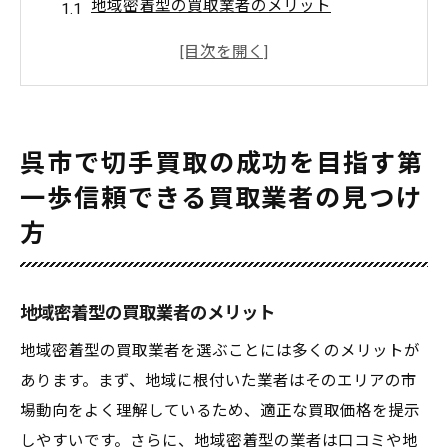
地域密着型の買取業者のメリット
オンライン買取業者の活用法
評判の良い業者の見極め方
口コミとレビューのチェックポイント
店舗での直接相談の重要性
呉市で切手買取の成功を目指す第
認定証や資格を持つ業者の選び方
一歩信頼できる買取業者の見つけ
切手の価値を知る重要性呉市での買取を成功さ
方
せるために
切手の発行年と価値の関係
希少性が価値に与える影響
地域密着型の買取業者のメリット
切手の保存状態と価値の相関
地域密着型の買取業者を選ぶことには多くのメリットが
専門家による価値評価の必要性
あります。まず、地域に根付いた業者はそのエリアの市
市場価格との比較方法
場動向をよく理解しているため、適正な買取価格を提示
しやすいです。さらに、地域密着型の業者は口コミや地
市場動向に基づく価値予測