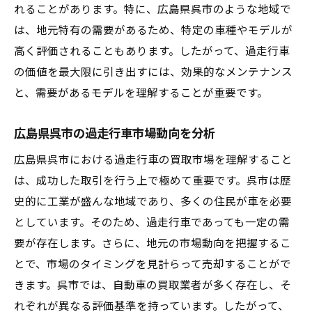
れることがあります。特に、広島県呉市のような地域で
ント
は、地元特有の需要があるため、特定の車種やモデルが
広島県呉市での過走行車買取高額査定への近道
高く評価されることもあります。したがって、過走行車
他車との差別化ポイントを見つける
の価値を最大限に引き出すには、効果的なメンテナンス
高額査定を得るための事前準備
と、需要があるモデルを理解することが重要です。
広島県呉市内の査定基準を把握する
広島県呉市の過走行車市場動向を分析
査定結果を改善するためのメンテナンス
長期的な市場動向を理解して売却タイミン
広島県呉市における過走行車の買取市場を理解すること
グを見極める
は、成功した取引を行う上で極めて重要です。呉市は歴
史的に工業が盛んな地域であり、多くの住民が車を必要
過走行車の強みをアピールする方法
としています。そのため、過走行車であっても一定の需
呉市で過走行車を価値ある一台に変える買取テ
要が存在します。さらに、地元の市場動向を把握するこ
クニック
とで、市場のタイミングを見計らって売却することがで
見た目を良くするためのメンテナンスポイ
きます。呉市では、自動車の買取業者が多く存在し、そ
ント
れぞれが異なる評価基準を持っています。したがって、