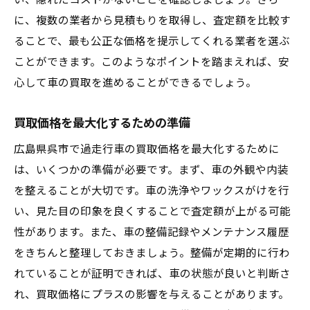
い、隠れたコストがないことを確認しましょう。さら
交渉技術を磨いて買取価格をアップ
に、複数の業者から見積もりを取得し、査定額を比較す
実際の買取事例から学ぶ成功の秘訣
ることで、最も公正な価格を提示してくれる業者を選ぶ
広島県呉市での車買取で過走行車を最大限に活
ことができます。このようなポイントを踏まえれば、安
かす方法
心して車の買取を進めることができるでしょう。
過走行車の特徴を活かした売却戦略
買取価格を最大化するための準備
広島県呉市内での買取業者の選び方
広島県呉市で過走行車の買取価格を最大化するために
買取価格を高めるための査定準備
は、いくつかの準備が必要です。まず、車の外観や内装
市場調査を駆使した買取交渉術
を整えることが大切です。車の洗浄やワックスがけを行
過走行車でも高く評価されるためのポイン
い、見た目の印象を良くすることで査定額が上がる可能
ト
性があります。また、車の整備記録やメンテナンス履歴
広島県呉市での過走行車の成功事例紹介
をきちんと整理しておきましょう。整備が定期的に行わ
呉市で過走行車を高値で売るためのポイントと
れていることが証明できれば、車の状態が良いと判断さ
は
れ、買取価格にプラスの影響を与えることがあります。
過走行車の見た目を良くする方法