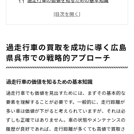
過走行車の価値を知るための基本知識
広島県呉市の過走行車市場動向を分析
信頼できる買取業者の見極め方
買取価格を最大化するための準備
交渉術を駆使して買取価格を上げる方法
過走行車の買取を成功に導く広島
広島県呉市での買取成功事例の紹介
県呉市での戦略的アプローチ
車買取で失敗しないための呉市での過走行車対
策
過走行車買取の際の注意点
過走行車の価値を知るための基本知識
過走行車の潜在的な価値を見極める方法
過走行車でも価値を見出すためには、まずその基本的な
買取業者が重視するポイントを理解する
要素を理解することが必要です。一般的に、走行距離が
多い車は価値が下がると考えられていますが、それは必
呉市での過走行車取引の落とし穴を避ける
ずしも正確ではありません。車の状態やメンテナンスの
信頼できる査定士を選ぶためのガイド
履歴が良好であれば、走行距離が多くても高値で買取さ
過走行車でも高価買取を実現するためのヒ