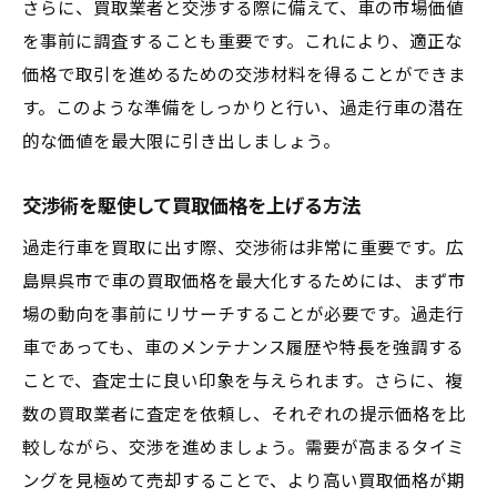
さらに、買取業者と交渉する際に備えて、車の市場価値
買取業者が注目するポイントを押さえる
を事前に調査することも重要です。これにより、適正な
呉市内での市場価値を知り売却タイミング
価格で取引を進めるための交渉材料を得ることができま
を見極める
す。このような準備をしっかりと行い、過走行車の潜在
的な価値を最大限に引き出しましょう。
適切な買取業者選びで高価買取を目指す
過走行車ならではの価値を伝える方法
交渉術を駆使して買取価格を上げる方法
高値取引を実現するための事前準備
過走行車を買取に出す際、交渉術は非常に重要です。広
車買取のプロが教える呉市での過走行車取引の
島県呉市で車の買取価格を最大化するためには、まず市
極意
場の動向を事前にリサーチすることが必要です。過走行
過走行車の査定基準を知る
車であっても、車のメンテナンス履歴や特長を強調する
広島県呉市での買取プロセスを理解する
ことで、査定士に良い印象を与えられます。さらに、複
専門家のアドバイスを活用する方法
数の買取業者に査定を依頼し、それぞれの提示価格を比
過走行車でも良い評価を得るための工夫
較しながら、交渉を進めましょう。需要が高まるタイミ
買取交渉で失敗しないためのポイント
ングを見極めて売却することで、より高い買取価格が期