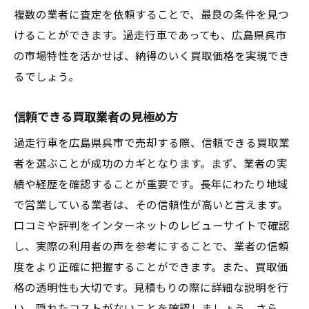
過走行車の強みを引き出すためのアピール
複数の業者に査定を依頼することで、最良の条件を見つ
法
けることができます。過走行車であっても、広島県呉市
適切な書類準備でスムーズな取引を実現
の市場特性を活かせば、納得のいく買取価格を実現でき
独自の価値を創出するための提案法
るでしょう。
広島県呉市の買取業者が重視する要素
信頼できる買取業者の見極め方
賢い買取交渉で理想の価格を引き出す
過走行車でも車買取を成功させるための呉市で
過走行車を広島県呉市で売却する際、信頼できる買取業
の秘訣
者を選ぶことが成功のカギとなります。まず、業者の実
績や経歴を確認することが重要です。長年にわたり地域
過走行車の魅力を再発見する方法
で営業している業者は、その信頼性が高いと言えます。
広島県呉市での取引を有利に進める戦略
口コミや評判をインターネットのレビューサイトで確認
信頼性のある買取業者とのパートナーシッ
し、実際の利用者の声を参考にすることで、業者の信頼
プ
度をより正確に把握することができます。また、買取価
呉市内での買取相場を理解し高値取引を狙
格の透明性も大切です。見積もりの際に詳細な説明を行
う