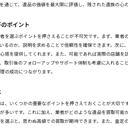
成功事例から学ぶ買取業者の選び方
を通じて、遺品の価値を最大限に評価し、残された遺族の心
呉市での遺品整理をスムーズに進めるヒント
査定額を最大化するための呉市での具体的な買取戦略
びのポイント
呉市での有利な買取交渉の方法
者を選ぶポイントを押さえることが不可欠です。まず、業者
市場価値を理解するためのリサーチ方法
いるのか、説明を求めることで信頼性を確保できます。次に
買取業者との連携で査定額を上げるコツ
心感を提供してくれます。また、可能であれば実際の店舗を
呉市での人気アイテムとその買取価格
、取引後のフォローアップやサポート体制も考慮に入れるこ
査定額に影響を与える要素とは
理の成功につながります。
実践的な買取戦略で得する方法
呉市での遺品整理を円滑に進めるための買取業者の選び方
は
初めての遺品整理でも安心な業者選び
は、いくつかの重要なポイントを押さえておくことが大切で
買取業者のサポート体制をチェックする方法
が多いです。これに加え、業者がどのような遺品を買取可能
呉市でのおすすめ業者リスト
を選ぶと、思わぬ高値での買取が期待できます。また、査定