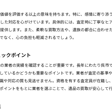
呉市での成功事例から学ぶ業者選定法
遺品整理をスムーズに進めるための業者選びのポイン
価値を評価する以上の意味を持ちます。特に、感情に寄り添
実践的な業者選定で遺品整理を成功させる方法
した対応を心がけています。具体的には、査定時に丁寧なヒ
提供します。また、柔軟な買取方法や、遺族の都合に合わせ
呉市での遺品整理を円滑に進める秘訣
でなく、心の負担も軽減されるでしょう。
ェックポイント
の業者の実績を確認することが重要です。長年にわたり呉市
しているかどうかも重要なポイントです。業者が査定の基準
識や対応の質も見逃せません。資格を有する査定員が在籍し
ポイントをもとに業者を選ぶことで、遺品の買取が安心して
法