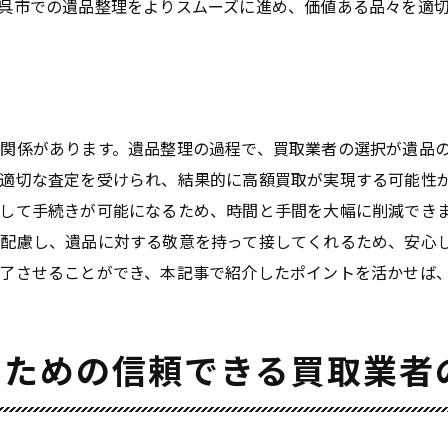
呉市での遺品整理をよりスムーズに進め、価値ある品々を適
遺品整理をサポートする専門業者の特徴
買取業者の選び方で失敗しないために
選び抜かれた業者で遺品整理をスムーズに
買取業者選びが遺品整理の鍵を握る理由
関係があります。遺品整理の過程で、買取業者の選択が遺品
適切な業者選びがもたらすメリット
適切な査定を受けられ、結果的に高額買取が実現する可能性
呉市の遺品整理市場における業者の役割
して手続きが可能になるため、時間と手間を大幅に削減でき
買取業者の選定が遺品整理に与える効果
配慮し、遺品に対する敬意を持って接してくれるため、安心
なぜ買取業者選びが重要なのか
了させることができ、本記事で紹介したポイントを活かせば
呉市での遺品整理を成功させるための業者選びのコツ
遺品整理での買取業者の重要性とその影響
呉市での遺品整理成功の秘訣は買取業者の選定にあり
るための信頼できる買取業者
成功する遺品整理のカギはここにあり
買取業者選びが成功を左右する理由