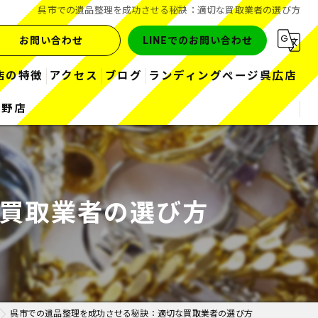
呉市での遺品整理を成功させる秘訣：適切な買取業者の選び方
お問い合わせ
LINEでのお問い合わせ
店の特徴
アクセス
ブログ
ランディングページ呉広店
熊野店
金
コラム
お酒
ブランド
買取業者の選び方
ダイヤ
時計
呉市での遺品整理を成功させる秘訣：適切な買取業者の選び方