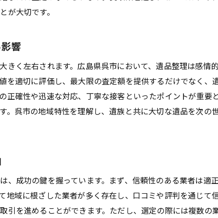
とが大切です。
遺品整理で高額買取を実現するためのポイント
遺品の価値を高める準備法
る影響
査定額を上げるための具体的な方法
大きく左右されます。広島県呉市において、遺品整理は感情
品物の状態を整えるためのアドバイス
値を適切に評価し、最大限の査定額を提供するだけでなく、
買取業者との交渉術とその効果
の正確性や迅速な対応、丁寧な接客といったポイントが重要
高額買取を実現した事例とその背景
す。呉市の地域特性を理解し、遺族と共に大切な遺品を次の
呉市での市場動向を把握する方法
呉市での買取業者選び方と遺品整理の成功への道
成功する遺品整理のための基礎知識
由
買取業者選びで注意すべき点
は、成功の鍵を握っています。まず、信頼性のある業者は適
呉市の遺品整理に適した業者の特徴
て地域に根ざした業者が多く存在し、口コミや評判を通じて
遺品整理と買取業者選びの関係性
取引を進めることができます。ただし、選定の際には複数の