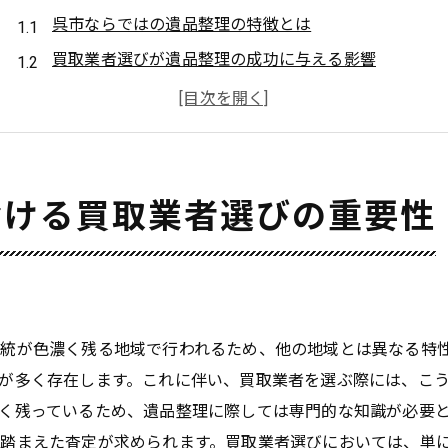
呉市ならではの遺品整理の特徴とは
買取業者選びが遺品整理の成功に与える影響
信頼できる買取業者の選定が重要な理由
遺品の価値を最大化するための業者選びのポイント
呉市内で高評価を得ている買取業者とは
遺品整理と買取業者の相関関係
おける買取業者選びの重要性
感情的負担を軽減するための信頼できる買取業者の見極め
感情に寄り添う買取業者の特徴
信頼性のある業者を見極めるためのチェックポイント
口コミやレビューの重要性とその活用法
統が色濃く残る地域で行われるため、他の地域とは異なる特
呉市での信頼できる業者を探す方法
が多く存在します。これに伴い、買取業者を選ぶ際には、こ
感情的負担を軽減するための業者選びの秘訣
く残っているため、遺品整理に際しては専門的な知識が必要
踏まえた査定が求められます。買取業者選びにおいては、単
実際の体験談から学ぶ業者選びのポイント