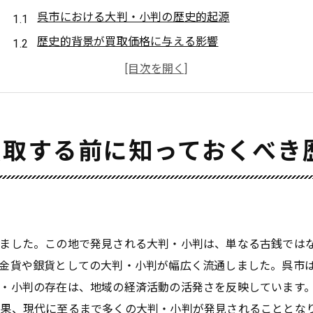
呉市における大判・小判の歴史的起源
歴史的背景が買取価格に与える影響
文化遺産としての大判・小判の重要性
呉市で発見された有名な大判・小判の事例
古代呉市の経済と貨幣流通の関係
歴史的背景を深く理解するための資料と参考文献
買取する前に知っておくべき
買取市場での大判・小判の評価基準とは？
大判・小判の品位と状態が評価に与える影響
市場動向と評価基準の変遷
専門家による大判・小判の評価ポイント
きました。この地で発見される大判・小判は、単なる古銭では
偽物を見分けるための評価基準
金貨や銀貨としての大判・小判が幅広く流通しました。呉市
希少性が買取市場での価値に与える影響
・小判の存在は、地域の経済活動の活発さを反映しています
結果、現代に至るまで多くの大判・小判が発見されることとな
買取価格を左右する需要と供給のバランス