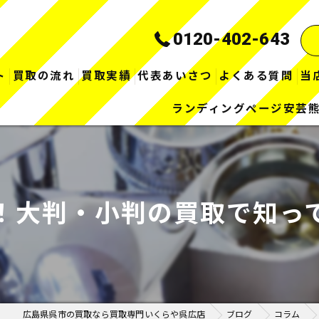
0120-402-643
ト
買取の流れ
買取実績
代表あいさつ
よくある質問
当
ランディングページ安芸
！大判・小判の買取で知っ
広島県呉市の買取なら買取専門いくらや呉広店
ブログ
コラム