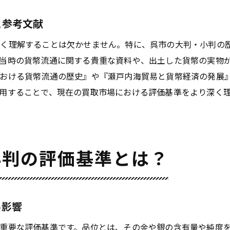
呉市で高評価を得るためのポイント
と参考文献
買取成功のための戦略と対策
価値ある大判・小判を見つけるためのヒント
深く理解することは欠かせません。特に、呉市の大判・小判の
大判・小判買取の専門家が語る呉市での成功のポイント
当時の貨幣流通に関する貴重な資料や、出土した貨幣の実物
における貨幣流通の歴史』や『瀬戸内海貿易と貨幣経済の発展
専門家に聞く、呉市での大判・小判買取の実情
用することで、現在の買取市場における評価基準をより深く
プロの査定士が教える高価買取のための秘訣
よくある失敗事例とその回避方法
専門家がおすすめする買取業者
買取における最新のトレンドと情報
小判の評価基準とは？
成功するために知っておくべき市場知識
広島県呉市での大判・小判買取を成功させるための知識
市場価格の変動を把握するための情報源
る影響
初心者でも安心して買取を行うためのガイド
重要な評価基準です。品位とは、その金や銀の含有量や純度