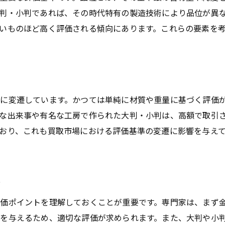
呉市の文化と歴史を活かした買取戦略
判・小判であれば、その時代特有の製造技術により品位が異
買取専門店とネットオークションの違い
いものほど高く評価される傾向にあります。これらの要素を
知識を活かして高額買取を実現する方法
買取契約を有利に進めるための交渉術
に変遷しています。かつては単純に材質や重量に基づく評価
な出来事や有名な工房で作られた大判・小判は、高額で取引
おり、これも買取市場における評価基準の変遷に影響を与え
ト
価ポイントを理解しておくことが重要です。専門家は、まず
を与えるため、適切な評価が求められます。また、大判や小