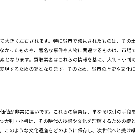
広島県呉市での大判・小判買取体験を豊かにする方法
信頼できる買取業者の選び方
査定前に準備するべき書類と証明書
て大きく左右されます。特に呉市で発見されたものは、その
交渉で買取価格を上げるためのテクニック
なかったものや、著名な事件や人物に関連するものは、市場
買取後のフォローアップとアフターケア
素となります。買取業者はこれらの情報を基に、大判・小判
口コミとレビューを参考にする方法
実現するための鍵となります。そのため、呉市の歴史や文化
買取体験談から学ぶ成功の秘訣
大判・小判の買取で失敗しないための注意点
詐欺業者を見分けるためのチェックポイント
売却時に避けるべき誤解と誤情報
価値が非常に高いです。これらの貨幣は、単なる取引の手段
適正価格で買取を成功させるための重要事項
つ大判・小判は、その時代の技術や文化を理解するための鍵
個人間取引のリスクとその回避策
。このような文化遺産をどのように保存し、次世代へと受け