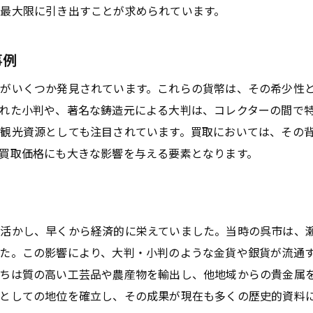
買取契約書で確認すべき重要事項
最大限に引き出すことが求められています。
買取時に税金や手数料について知っておくべきこと
呉市における大判・小判の買取プロセスを徹底解説
事例
買取の流れと基本ステップ
がいくつか発見されています。これらの貨幣は、その希少性
査定と買取の具体的な方法
れた小判や、著名な鋳造元による大判は、コレクターの間で
買取前に知っておくべき手続きと必要書類
観光資源としても注目されています。買取においては、その
大判・小判の査定にかかる時間とコスト
買取価格にも大きな影響を与える要素となります。
実際の買取プロセスでのよくある質問
プロセス全体をスムーズに進めるためのコツ
歴史ある呉市で見つかる大判・小判の価値と買取の秘訣
活かし、早くから経済的に栄えていました。当時の呉市は、
呉市特有の大判・小判の特徴
た。この影響により、大判・小判のような金貨や銀貨が流通
市場で注目される大判・小判の秘密
ちは質の高い工芸品や農産物を輸出し、他地域からの貴金属
歴史的価値がある大判・小判の見極め方
としての地位を確立し、その成果が現在も多くの歴史的資料