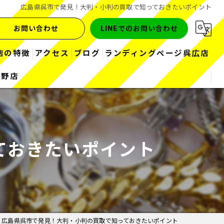
広島県呉市で発見！大判・小判の買取で知っておきたいポイント
お問い合わせ
LINEでのお問い合わせ
店の特徴
アクセス
ブログ
ランディングページ呉広店
熊野店
金
コラム
お酒
ブランド
ておきたいポイント
ダイヤ
時計
広島県呉市で発見！大判・小判の買取で知っておきたいポイント