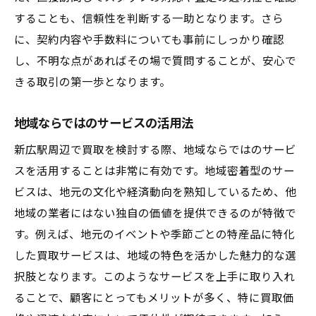
地元業者ならではの市場分析
することも、信頼性を判断する一助となります。さら
地域特有の商品価値を引き出す
に、契約内容や手数料についても事前にしっかり確認
地元業者の強みを最大限に活用する
し、不明な点があればその場で質問することが、安心で
買取交渉を成功させるためのポイント
きる取引の第一歩となります。
地域密着の利点を活かした戦略
新広駅周辺での買取成功事例
地域ならではのサービスの活用法
新広駅の買取で地域密着サービスがもたらす安
新広駅周辺で買取を検討する際、地域ならではのサービ
心感
スを活用することは非常に有効です。地域密着型のサー
地域密着で得られる顧客満足度
ビスは、地元の文化や経済動向を熟知しているため、他
地元業者の信頼性を確認する方法
地域の業者にはない独自の価値を提供できるのが特徴で
す。例えば、地元のイベントや季節ごとの特産品に特化
透明性のある買取プロセスの魅力
した買取サービスは、地域の特色を活かした魅力的な選
安心して取引できる地元サービス
択肢となります。このようなサービスを上手に取り入れ
地域社会との連携が生む安心感
ることで、顧客にとってもメリットが多く、特に買取価
信頼できる査定と買取の秘訣