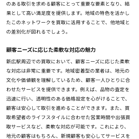
高額買取を成功させるポイント
のある取引を求める顧客にとって重要な要素となり、結
果として高い満足度を提供します。地域の特色を活かし
地元の価格競争力を活かす
たこのネットワークを買取に活用することで、他地域と
新広駅ならではの買取価格の魅力
の差別化が図れるでしょう。
新広駅周辺で買取を成功させるための地域密着
型サービス活用法
顧客ニーズに応じた柔軟な対応の魅力
地域のサービスを最大限に活用する方法
新広駅周辺での買取において、顧客ニーズに応じた柔軟
地元業者との信頼関係構築の重要性
な対応は非常に重要です。地域密着型の業者は、地元の
地元の市場情報を収集する方法
文化や価値観を理解しているため、顧客一人ひとりに合
買取交渉を有利に進めるポイント
わせたサービスを提供できます。例えば、品物の査定を
地域密着サービスの選び方
迅速に行い、透明性のある価格設定を心がけることで、
新広駅で買取を成功させる実践的な戦略
顧客は安心して取引を進めることができます。また、買
取希望者のライフスタイルに合わせた営業時間や出張買
取サービスなど、柔軟な対応が可能です。これにより、
地元の顧客はもちろん、新規顧客も安心してサービスを