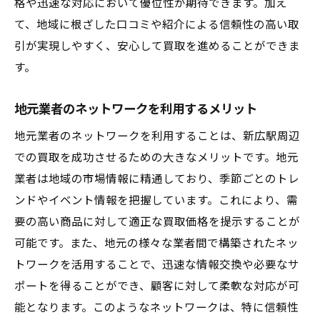
格や迅速な対応において優位性が期待できます。加え
新広駅で賢く買取地域密着型サービスが持つ利
て、地域に根ざした口コミや紹介による信頼性の高い取
点を解説
引が実現しやすく、安心して買取を進めることができま
地域特化のサービスで得られるメリット
す。
賢い買取戦略に必要な情報とは
地元業者のネットワークを利用するメリット
地域密着型サービスの具体的な利点
適正価格で買取を成功させる方法
地元業者のネットワークを利用することは、新広駅周辺
での買取を成功させるための大きなメリットです。地元
地域の需要に応じた賢い提案
業者は地域の市場情報に精通しており、季節ごとのトレ
新広駅での買取を最大限に活用するために
ンドやイベント情報を把握しています。これにより、需
地元業者が提供する新広駅での適正な買取価格
要の高い商品に対して適正な買取価格を提示することが
の魅力
可能です。また、地元の様々な業者間で構築されたネッ
適正価格を見極めるための基準
トワークを活用することで、迅速な情報交換や必要なサ
地元業者の価格設定の透明性
ポートを得ることができ、顧客に対して柔軟な対応が可
市場動向に基づいた価格評価
能となります。このようなネットワークは、特に信頼性