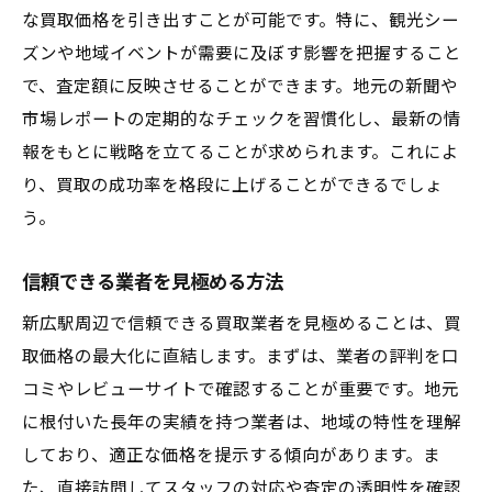
地域市場の強みを活用する術
な買取価格を引き出すことが可能です。特に、観光シー
新広駅周辺の特有の市場ニーズ
ズンや地域イベントが需要に及ぼす影響を把握すること
で、査定額に反映させることができます。地元の新聞や
地域密着型サービスの市場価値
市場レポートの定期的なチェックを習慣化し、最新の情
地域密着型買取サービスが新広駅で選ばれる理
報をもとに戦略を立てることが求められます。これによ
由とは
り、買取の成功率を格段に上げることができるでしょ
地元の信頼と実績がある業者の選び方
う。
地域特化の買取サービスを選ぶ理由
迅速な対応と柔軟性の重要性
信頼できる業者を見極める方法
買取価格の透明性と適正性
新広駅周辺で信頼できる買取業者を見極めることは、買
顧客との信頼関係を築く方法
取価格の最大化に直結します。まずは、業者の評判を口
地域密着型サービスが提供する安心感
コミやレビューサイトで確認することが重要です。地元
新広駅周辺の買取市場を知る地元業者の強みを
に根付いた長年の実績を持つ業者は、地域の特性を理解
活かす方法
しており、適正な価格を提示する傾向があります。ま
た、直接訪問してスタッフの対応や査定の透明性を確認