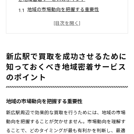
地域の市場動向を把握する重要性
信頼できる業者を見極める方法
地域ならではのサービスの活用法
地元業者のネットワークを利用するメリッ
ト
新広駅で買取を成功させるために
顧客ニーズに応じた柔軟な対応の魅力
知っておくべき地域密着サービス
地域密着型サービスで買取を有利に進める
のポイント
コツ
買取を新広駅で検討する方必見地域市場の魅力
と強み
地域の市場動向を把握する重要性
地元市場の特性を理解する
新広駅周辺で効果的な買取を行うためには、地域の市場
需要と供給のバランスを活かす
動向を把握することが欠かせません。市場動向を理解す
時期に応じた買取タイミングの見極め
ることで、どのタイミングが最も有利かを判断し、最適