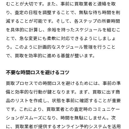
むことが大切です。また、事前に買取業者と連絡を取
効率的な買取体験のためのポイント
り、査定の日程を調整することで、無駄な待ち時間を削
広島県呉市川尻町小仁方での買取を効率化する
減することが可能です。そして、各ステップの所要時間
時間管理術
を具体的に計算し、余裕を持ったスケジュールを組むこ
事前に知っておくべき買取の流れ
とで、急な変更にも柔軟に対応できるようにしましょ
買取プロセスにおける時間節約のテクニッ
う。このように計画的なスケジュール管理を行うこと
ク
で、買取を効率的に進める基盤が整います。
売りたい商品の準備と管理方法
不要な時間ロスを避けるコツ
買取手続きでの書類準備のポイント
待ち時間を最小限にするための方法
買取プロセスでの時間ロスを避けるためには、事前の準
備と効率的な行動が鍵となります。まず、買取に出す商
広島県呉市で活用できる便利なサービス
品のリストを作成し、状態を事前に確認することが重要
限られた時間を最大限に活用する買取術in広島
です。これにより、買取業者との査定時のコミュニケー
県呉市川尻町小仁方
ションがスムーズになり、時間を無駄にしません。次
買取のタイミングを見極める
に、買取業者が提供するオンライン予約システムを活用