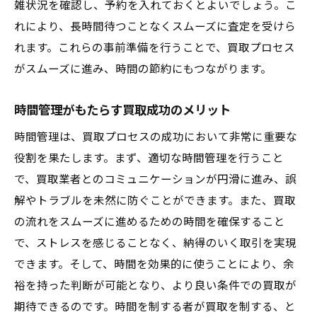
雑状況を確認し、予約を入れておくとよいでしょう。こ
顧客ニーズに応える柔軟性
れにより、長時間待つことなくスムーズに査定を受けら
広島県呉市に特化したサービスの活用
れます。これらの事前準備を行うことで、買取プロセス
買取を楽しむための時間管理テクニック広島県
がスムーズに進み、時間の節約にもつながります。
呉市川尻町小仁方編
時間を有効に使うためのヒント
時間管理がもたらす買取成功のメリット
予めスケジュールを調整する方法
時間管理は、買取プロセスの成功において非常に重要な
ストレスフリーな取引の実現
役割を果たします。まず、適切な時間管理を行うこと
買取における時間的余裕の確保
で、買取業者とのコミュニケーションが円滑に進み、誤
効率的な時間割り当ての秘訣
解やトラブルを未然に防ぐことができます。また、買取
の流れをスムーズに進めるための時間を確保すること
広島県呉市での買取を楽しむための心構え
で、ストレスを感じることなく、納得のいく取引を実現
できます。そして、時間を効果的に使うことにより、余
裕を持った判断が可能となり、より良い条件での買取が
期待できるのです。時間を制する者が買取を制する、と