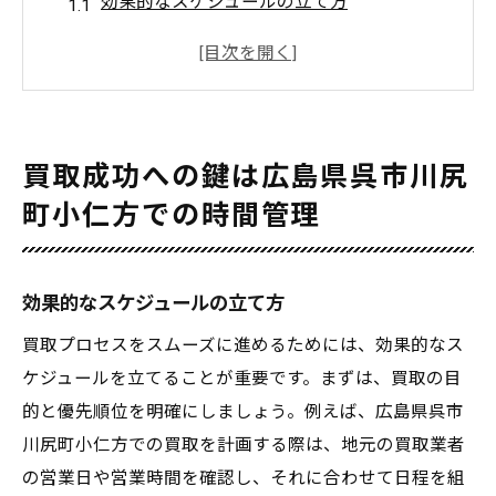
効果的なスケジュールの立て方
不要な時間ロスを避けるコツ
広島県呉市川尻町小仁方の買取業者の選び
方
事前準備で買取プロセスを加速
買取成功への鍵は広島県呉市川尻
時間管理がもたらす買取成功のメリット
町小仁方での時間管理
買取体験を向上させる時間管理ツール
スマートな買取体験を広島県呉市川尻町小仁方
で実現する方法
効果的なスケジュールの立て方
買取時に考慮すべき時間の優先順位
買取プロセスをスムーズに進めるためには、効果的なス
オンライン査定を活用した時間短縮法
ケジュールを立てることが重要です。まずは、買取の目
査定から引き渡しまでの円滑な流れ
的と優先順位を明確にしましょう。例えば、広島県呉市
川尻町小仁方での買取を計画する際は、地元の買取業者
地元のサービスを最大限に活用する
の営業日や営業時間を確認し、それに合わせて日程を組
タイムリーなコミュニケーションの重要性