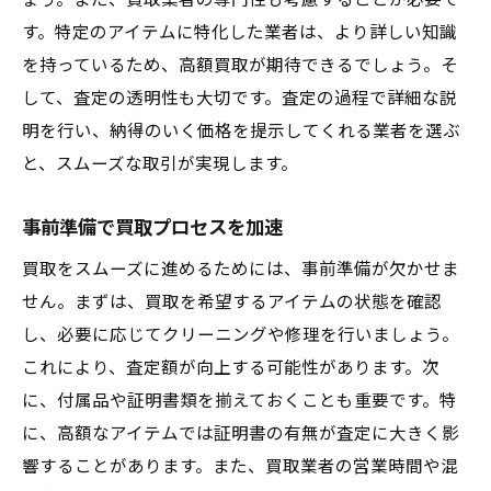
ょう。また、買取業者の専門性も考慮することが必要で
の効率的な進め方
す。特定のアイテムに特化した業者は、より詳しい知識
買取前準備の重要性
を持っているため、高額買取が期待できるでしょう。そ
して、査定の透明性も大切です。査定の過程で詳細な説
書類手続きをスムーズにする方法
明を行い、納得のいく価格を提示してくれる業者を選ぶ
プロフェッショナルなアドバイスを受ける
と、スムーズな取引が実現します。
実店舗訪問の計画と準備
買取後の手続きまでの流れ
事前準備で買取プロセスを加速
顧客の声を生かしたサービス改善
買取をスムーズに進めるためには、事前準備が欠かせま
買取時の時間管理が生む成功の秘訣in広島県呉
せん。まずは、買取を希望するアイテムの状態を確認
市川尻町小仁方
し、必要に応じてクリーニングや修理を行いましょう。
時間管理の効果を最大化する方法
これにより、査定額が向上する可能性があります。次
効率的な買取プロセスの確立
に、付属品や証明書類を揃えておくことも重要です。特
常に改善を目指す姿勢の大切さ
に、高額なアイテムでは証明書の有無が査定に大きく影
響することがあります。また、買取業者の営業時間や混
買取成功に必要なマインドセット