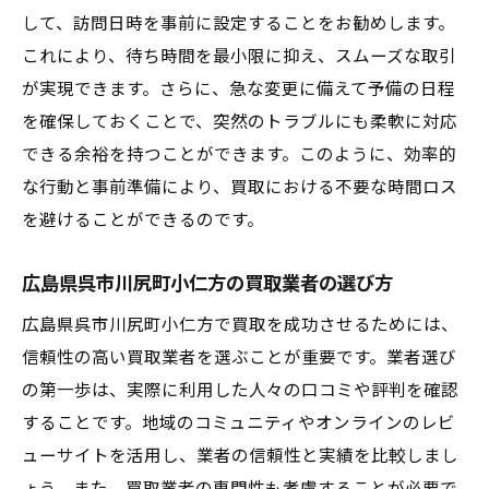
事前査定を利用するメリット
して、訪問日時を事前に設定することをお勧めします。
効率的なコミュニケーション法
これにより、待ち時間を最小限に抑え、スムーズな取引
買取プロセスの段取りを整える
が実現できます。さらに、急な変更に備えて予備の日程
価格交渉をスムーズに進めるコツ
を確保しておくことで、突然のトラブルにも柔軟に対応
広島県呉市の市場動向を把握する
できる余裕を持つことができます。このように、効率的
な行動と事前準備により、買取における不要な時間ロス
スムーズな買取を叶えるために広島県呉市川尻
を避けることができるのです。
町小仁方で知っておくべきこと
地域特有の買取市場の理解
広島県呉市川尻町小仁方の買取業者の選び方
買取契約前に確認すべき事項
広島県呉市川尻町小仁方で買取を成功させるためには、
信頼できる業者の選び方
信頼性の高い買取業者を選ぶことが重要です。業者選び
トラブルを避けるための注意点
の第一歩は、実際に利用した人々の口コミや評判を確認
買取後の手続きとフォローアップ
することです。地域のコミュニティやオンラインのレビ
顧客満足度を高めるアプローチ
ューサイトを活用し、業者の信頼性と実績を比較しまし
広島県呉市川尻町小仁方における買取プロセス