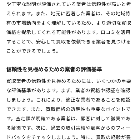
や丁寧な説明が評価されている業者は信頼性が高いと考
見積もりを得る前に知っておくべきこと
えられます。また、地元に密着した業者は、その地域特
安全な取引を行うための心構え
有の市場動向をよく理解しているため、より適切な買取
安心を感じる買取プロセスの流れとその重要性
価格を提示してくれる可能性があります。口コミを活用
初回相談から契約完了までの流れ
することで、安心して買取を依頼できる業者を見つける
スムーズな取引を実現するためのステップ
ことができるでしょう。
トラブルを避けるための注意点
信頼性を見極めるための業者の評価基準
顧客サービスの質を評価する方法
契約内容の確認と理解の仕方
買取業者の信頼性を見極めるためには、いくつかの重要
な評価基準があります。まず、業者の資格や認証を確認
アフターフォローの重要性とその内容
しましょう。これにより、適正な業者であることを確認
買取業者選びで失敗しないためのポイントをチ
できます。また、買取価格の透明性も重要なポイントで
ェック
す。査定額が明確である業者は、顧客に対して誠実であ
信頼できる業者の選び方と注意点
る証拠です。次に、過去の取引実績や顧客からのフィー
不正業者を見極めるためのサイン
ドバックをチェックしましょう。特に、買取の経験が豊