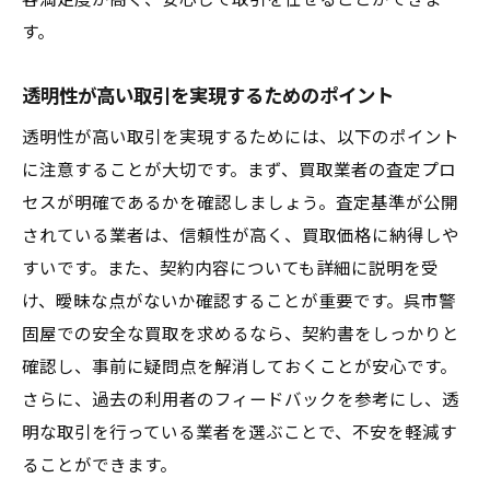
客満足度が高く、安心して取引を任せることができま
秘訣
す。
査定基準を理解するためのガイド
透明性が高い取引を実現するためのポイント
商品の価値を最大限に引き出す方法
透明性が高い取引を実現するためには、以下のポイント
専門家による査定を受ける際の準備
に注意することが大切です。まず、買取業者の査定プロ
高評価を得るために心がけるべきこと
セスが明確であるかを確認しましょう。査定基準が公開
市場価値を把握し適切な価格を得る方法
されている業者は、信頼性が高く、買取価格に納得しや
査定後の交渉で失敗しないためのコツ
すいです。また、契約内容についても詳細に説明を受
リスクを最小限に抑えるための買取契約の確認
け、曖昧な点がないか確認することが重要です。呉市警
事項
固屋での安全な買取を求めるなら、契約書をしっかりと
契約書の中で確認すべき重要ポイント
確認し、事前に疑問点を解消しておくことが安心です。
リスクを回避するための法律知識
さらに、過去の利用者のフィードバックを参考にし、透
契約内容の詳細な理解と交渉術
明な取引を行っている業者を選ぶことで、不安を軽減す
ることができます。
契約後のトラブルを防ぐための対策