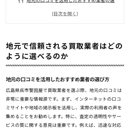
地元の口コミを活用したおすすめ業者の選
び方
信頼性を見極めるための業者の評価基準
買取業者の実績と歴史を確認する方法
透明性が高い取引を実現するためのポイン
地元で信頼される買取業者はどの
ト
ように選べるのか
地元密着型の業者が提供するメリット
オンラインレビューを活用した選定方法
広島県呉市警固屋で安全な買取体験をするため
地元の口コミを活用したおすすめ業者の選び方
の事前準備
広島県呉市警固屋で買取業者を選ぶ際、地元の口コミは
必要書類の準備と確認事項
非常に重要な情報源です。まず、インターネットの口コ
商品の状態を最適に保つための対策
ミサイトや地域の掲示板を活用し、実際の利用者の声を
市場価格を知るための情報収集の方法
集めることをお勧めします。特に、査定の透明性やサー
ビスの質に関する意見は重要です。例えば、迅速な対応
初めての買取で重視すべきポイント