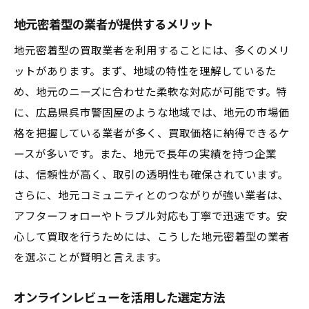
専門家のアドバイスを活用する方法
地元密着型の業者が提供するメリット
契約前に相談すべき信頼できる窓口
地元密着型の買取業者を利用することには、多くのメリ
満足度の高い買取を実現するためのステップ
ットがあります。まず、地域の特性を理解しているた
取引後に感じる満足度を高めるための工夫
め、地元のニーズに合わせた柔軟な対応が可能です。特
長期的な関係を築くためのフォローアップ
に、広島県呉市警固屋のような地域では、地元の市場価
買取後のケアとサポートの重要性
格を把握している業者が多く、買取価格に納得できるケ
透明性のあるコミュニケーションの確立
ースが多いです。また、地元で長年の実績を持つ企業
評価を改善するための定期的な見直し
は、信頼性が高く、取引の透明性も確保されています。
さらに、地元コミュニティとのつながりが強い業者は、
顧客満足度を向上させるためのフィードバ
アフターフォローやトラブル対応も丁寧で迅速です。安
ックプロセス
心して買取を行うためには、こうした地元密着型の業者
を選ぶことが賢明と言えます。
オンラインレビューを活用した選定方法