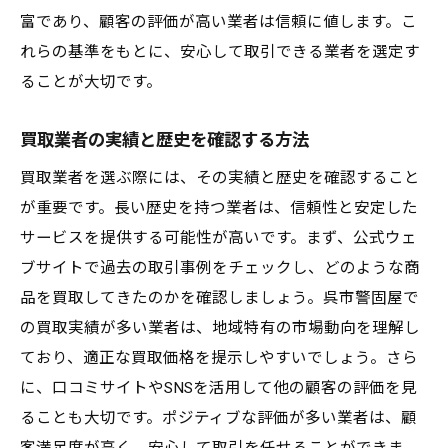
契約前に必ず確認すべき事項
富であり、顧客の評価が高い業者は信頼に値します。こ
業者とのコミュニケーションの重要性
れらの基準をもとに、安心して取引できる業者を選定す
トラブルを避けるための予備知識
ることが大切です。
成功した買取事例から学ぶポイント
買取業者の実績と歴史を確認する方法
地元ユーザーからのフィードバックを活かした
買取のコツ
買取業者を選ぶ際には、その実績と歴史を確認すること
が重要です。長い歴史を持つ業者は、信頼性と安定した
実際の体験談から学ぶ取引のテクニック
サービスを提供する可能性が高いです。まず、公式ウェ
評価サイトでのレビュー活用法
ブサイトで過去の取引事例をチェックし、どのような商
ユーザーの声を反映した買取戦略の構築
品を買取してきたのかを確認しましょう。呉市警固屋で
フィードバックを基にした改善策の実施
の買取実績が多い業者は、地域特有の市場動向を理解し
口コミを活用したより良い取引の実現
ており、適正な買取価格を提示しやすいでしょう。さら
満足度を高めるためのユーザーインタビュ
に、口コミサイトやSNSを活用して他の顧客の評価を見
ー
ることも大切です。ポジティブな評価が多い業者は、顧
査定時に注意すべきポイントと高額評価を得る