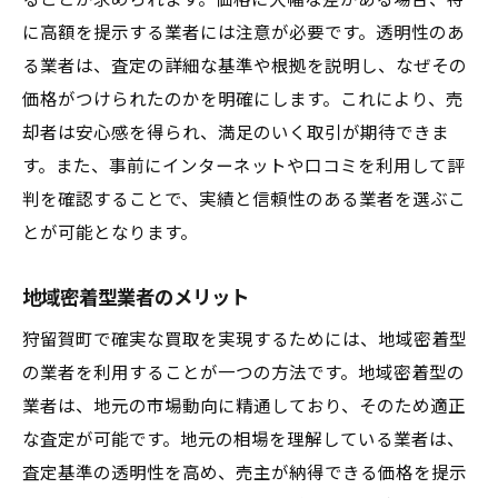
ることが求められます。価格に大幅な差がある場合、特
狩留賀町での信頼構築の方法
に高額を提示する業者には注意が必要です。透明性のあ
地域の特性を活かした買取サービス
る業者は、査定の詳細な基準や根拠を説明し、なぜその
地域密着型業者の成功事例
価格がつけられたのかを明確にします。これにより、売
地域特化のサービスが選ばれる理由
却者は安心感を得られ、満足のいく取引が期待できま
狩留賀町での買取プロセスをスムーズにする秘
す。また、事前にインターネットや口コミを利用して評
訣
判を確認することで、実績と信頼性のある業者を選ぶこ
スムーズな買取のための事前準備
とが可能となります。
トラブルを防ぐためのポイント
地域密着型業者のメリット
買取プロセス全体の流れを理解する
狩留賀町で確実な買取を実現するためには、地域密着型
狩留賀町での効率的な買取方法
の業者を利用することが一つの方法です。地域密着型の
スムーズな取引のための業者選び
業者は、地元の市場動向に精通しており、そのため適正
買取をスムーズにするための工夫
な査定が可能です。地元の相場を理解している業者は、
狩留賀町での買取成功の鍵は信頼できる業者選
査定基準の透明性を高め、売主が納得できる価格を提示
び