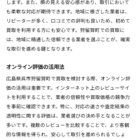
します。また、顔の見える安心感があり、取引において
信頼性のある業者を見つけるステップ
も柔軟な対応が期待できます。地域に根ざした業者は、
買取成功のための重要な要素
リピーターが多く、口コミでの評判も良いため、初めて
狩留賀町で信頼される業者の特徴
買取を利用する方にも安心です。狩留賀町での買取に
は、地域に精通した信頼できる業者を選ぶことが、確実
成功する買取のための業者選び
な取引を進める鍵となります。
信頼できる業者選びの基準
狩留賀町での買取成功事例
オンライン評価の活用法
広島県呉市狩留賀町で買取を検討する際、オンライン評
価の活用は重要です。インターネット上のレビューサイ
トを利用することで、業者の信頼性や買取価格の競争力
を事前に確認できます。特に、対応の速さや査定結果の
透明性に関する評価は、業者選びの決め手となることが
多いです。複数のレビューを比較することで、より客観
的な情報を得られ、安心して取引を進められるでしょ