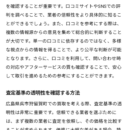
業者のアプローチによる査定の違い
を確認することが重要です。口コミサイトやSNSでの評
スピーディーな対応の重要性
判を調べることで、業者の信頼性をより具体的に知るこ
とができるでしょう。また、口コミを参考にする際は、
口コミから学ぶ狩留賀町の買取業者の選び方
複数の情報源からの意見を集めて総合的に判断すること
口コミを活用した信頼性の確認法
が大切です。単一の口コミに依存するのではなく、多様
評判の良い業者の特徴とは
な視点からの情報を得ることで、より公平な判断が可能
口コミサイトを利用した業者比較
となります。さらに、口コミを利用して、問い合わせ時
狩留賀町で口コミが重要視される理由
の対応やアフターサービスの質も確認することで、安心
顧客満足度の高い業者の見つけ方
して取引を進めるための参考にすることができます。
口コミの信ぴょう性を確認する方法
査定基準の透明性を確認する方法
地域密着型サービスが狩留賀町で重要視される
理由
広島県呉市狩留賀町での買取を考える際、査定基準の透
地元に根ざしたサービスの魅力
明性は非常に重要です。信頼できる業者を選ぶために
は、まず複数の業者に査定を依頼し、その価格を比較す
地域密着型業者が提供するメリット