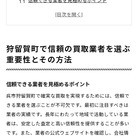
信頼できる業者を見極めるポイント
口コミを活用した業者選びのテクニック
査定基準の透明性を確認する方法
地域密着型業者のメリット
オンライン評価の活用法
狩留賀町で信頼の買取業者を選ぶ
実際の取引事例を参考にする
重要性とその方法
買取査定の透明性が狩留賀町で求められる理由
査定基準が明確であることの重要性
信頼できる業者を見極めるポイント
透明性のある業者が提供する安心感
顧客が納得する査定プロセスとは
呉市狩留賀町で確実な買取を実現するためには、信頼で
きる業者を選ぶことが不可欠です。最初に注目すべきは
業者選びにおける透明性の比較ポイント
業者の実績です。長年にわたって地域で活動している業
狩留賀町の業者が重視する透明性の文化
者は、安定した査定と高い信頼性を提供することが多い
透明性が高い買取業者の特徴
です。また、業者の公式ウェブサイトを確認し、会社情
初めての買取でも安心狩留賀町での体験をシェ