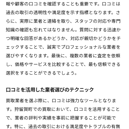
報や顧客の口コミを確認することも重要です。口コミは
ア
過去の取引の透明性や満足度を示す指標となります。さ
初心者でも安心できる買取の流れ
らに、実際に業者と連絡を取り、スタッフの対応や専門
買取に慣れていない方へのアドバイス
知識の確認も忘れてはなりません。質問に対する迅速か
狩留賀町での初めての買取体験談
つ明確な回答があるかどうか、対応が親切かどうかをチ
買取初心者が知っておくべきポイント
ェックすることで、誠実でプロフェッショナルな業者を
選びやすくなります。最後に、複数の業者に査定を依頼
安心して利用できる買取サービスの特徴
し、価格やサービスを比較することで、最も信頼できる
初めてでもスムーズに進めるための準備
選択をすることができるでしょう。
狩留賀町の買取業者が提供する迅速かつ正確な
査定とは
口コミを活用した業者選びのテクニック
迅速な査定がもたらすメリット
買取業者を選ぶ際に、口コミは強力なツールとなりま
正確な査定を保証するための取り組み
す。狩留賀町での買取において、口コミを活用すること
狩留賀町で選ばれる査定サービス
で、業者の評判や実績を事前に把握することが可能で
迅速かつ正確な査定の裏側
す。特に、過去の取引における満足度やトラブルの有無