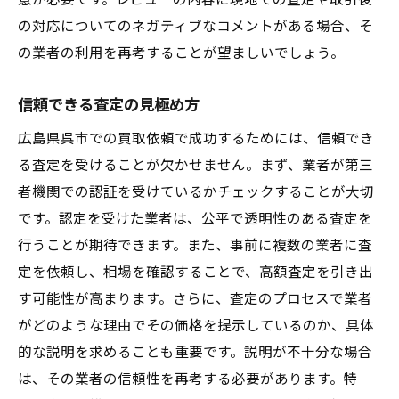
意が必要です。レビューの内容に現地での査定や取引後
経験者からのアドバイスを活用
の対応についてのネガティブなコメントがある場合、そ
口コミを活用して安心の買取を実現
の業者の利用を再考することが望ましいでしょう。
信頼できる口コミサイトの選び方
信頼できる査定の見極め方
顧客の声を分析する
口コミの信憑性を判断する方法
広島県呉市での買取依頼で成功するためには、信頼でき
る査定を受けることが欠かせません。まず、業者が第三
高評価の業者を選ぶ利点
者機関での認証を受けているかチェックすることが大切
実際の取引事例を参考にする
です。認定を受けた業者は、公平で透明性のある査定を
口コミを基にした業者選びのポイント
行うことが期待できます。また、事前に複数の業者に査
地域密着型買取業者の魅力と選び方
定を依頼し、相場を確認することで、高額査定を引き出
地域密着型業者の信頼性
す可能性が高まります。さらに、査定のプロセスで業者
地元のニーズに応える業者を選ぶ
がどのような理由でその価格を提示しているのか、具体
長年の実績を持つ業者の強み
的な説明を求めることも重要です。説明が不十分な場合
は、その業者の信頼性を再考する必要があります。特
地域社会での評判を確認する