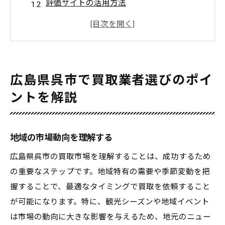
評価サイトの活用方法
顧客レビューを分析する
信頼できる査定の見極め方
契約内容を慎重に確認する
買取業者とのスムーズなコミュニケーショ
広島県呉市で買取業者選びのポイ
ン
ントを解説
信頼できる買取業者の見極め方
透明性のある査定手続きを知る
地域の市場動向を理解する
過去のトラブル事例を調査する
登録や許可の有無を確認する
広島県呉市の買取市場を理解することは、成功するため
の重要なステップです。地域特有の需要や季節変動を把
契約書の細部を理解する
握することで、最適なタイミングで買取を依頼すること
業者の評価基準を理解する
が可能になります。特に、観光シーズンや地域イベント
地元での実績を持つ業者を選ぶ
は市場の動向に大きな影響を与えるため、地元のニュー
出張買取業者のメリットとデメリット