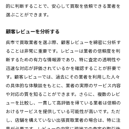
的に判断することで、安心して買取を依頼できる業者を
店舗を構えていない業者に注意する理由
選ぶことができます。
出張買取業者の信頼性を確認する
トラブル事例から学ぶべき教訓
顧客レビューを分析する
事前に確認すべきポイント
呉市で買取業者を選ぶ際、顧客レビューを綿密に分析す
業者の評判と実績を調査する
ることは非常に重要です。レビューは業者の信頼度を判
安全な取引を保証する方法
断するための有力な情報源であり、特に査定の透明性や
不正業者の見極め方
迅速な対応が評価されているかを確認することが肝要で
呉市での買取依頼で失敗しないために
す。顧客レビューでは、過去にその業者を利用した人々
安心の買取プロセスを理解する
の具体的な体験談をもとに、業者の実際のサービス内容
や対応の質を知ることができます。さらに、複数のレビ
契約前の確認事項を整理する
ューを比較し、一貫して高評価を得ている業者は信頼の
顧客サポートの充実度を確認する
おけるサービスを提供している可能性が高いです。ただ
査定の透明性を求める理由
し、店舗を構えていない出張買取業者の場合は、特に注
トラブルを未然に防ぐ方法