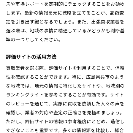
スや市場レポートを定期的にチェックすることをお勧め
出張買取の便利さと手軽さ
します。最新の情報を元に戦略を立てることが、高額査
査定の信頼性を確認する方法
定を引き出す鍵となるでしょう。また、出張買取業者を
コストと利便性のバランス
選ぶ際は、地域の事情に精通しているかどうかも判断基
出張買取のリスクと注意点
準の一つとしてください。
売却までの迅速なプロセス
評価サイトの活用方法
自宅での査定のプライバシー
買取業者を選ぶ際、評価サイトを利用することで、信頼
高額査定を狙うための秘訣とは
性を確認することができます。特に、広島県呉市のよう
品物の価値を事前に調べる
な地域では、地元の情報に特化したサイトや、地域別の
清潔さと保存状態を保つ
ランキングサイトを参考にすることが有効です。サイト
査定時の交渉テクニック
のレビューを通じて、実際に買取を依頼した人々の声を
複数業者の査定を比較する
確認し、業者の対応や査定の正確さを見極めましょう。
季節やタイミングを考慮する
ただし、評価サイトの情報は参考程度にとどめ、過信し
プロによる査定を依頼する
すぎないことも重要です。多くの情報源を比較し、総合