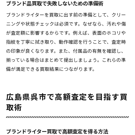
ブランド品買取で失敗しないための準備術
ト
ブランドライターを買取に出す前の準備として、クリー
買取おすすめ店のスタッフ対応にも注目を
ニングや状態チェックは必須です。なぜなら、汚れや傷
口コミで話題の買取情報を徹底調査
が査定額に影響するからです。例えば、表面のホコリや
ブランドライター買取のリアルな口コミ紹
指紋を丁寧に拭き取り、動作確認を行うことで、査定時
介
の印象が良くなります。また、付属品の有無を確認し、
ブランド買取口コミランキングの活用方法
揃っている場合はまとめて提出しましょう。これらの準
広島で話題の買取おすすめサービスを検証
備が満足できる買取結果につながります。
不用品買取の口コミからわかる選び方
ブランドバッグ買取の体験談とポイント
広島県呉市で高額査定を目指す買
信頼できる買取情報の見極め方を伝授
取術
手軽に始めるブランドライター買取の極意
ブランドライター買取を手軽に始めるコツ
広島のリサイクルショップ買取の活用法
ブランドライター買取で高額査定を得る方法