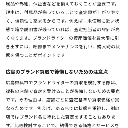
ブランドライター買取で高額査定を得る方
属品や外箱、保証書などを揃えておくことが重要です。
法
理由は、付属品が揃っていることで査定額が上がりやす
広島の買取おすすめ店を選ぶコツと理由
く、信頼性も高まるからです。例えば、未使用に近い状
ブランド品買取で査定額が上がる事前準備
態で箱や説明書が残っていれば、査定担当者の評価が高
くなります。ブランドライターの資産価値を最大限に引
リサイクルショップ買取のメリットと活用
き出すには、細部までメンテナンスを行い、購入時の状
法
態を保つことがポイントです。
口コミランキングを参考にした買取術
不用品買取を上手に活用して高く売るコツ
広島のブランド買取で後悔しないための注意点
買取を検討するなら知っておきたい基礎知識
広島県呉市でブランドライターの買取を検討する際は、
ブランド買取の基礎知識と査定の仕組み解
複数の店舗で査定を受けることが後悔しないための要点
説
です。その理由は、店舗ごとに査定基準や買取価格が異
広島の不用品買取おすすめ理由と注意点
なるためです。例えば、ある店では状態を重視し、別の
査定前に把握したいブランド買取の流れ
店ではブランド名に特化した査定をすることもありま
買取口コミランキングの活用法と見極め方
す。比較検討することで、納得できる価格とサービスを