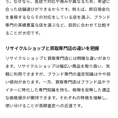
納得できるブランドライター買取の交渉術
う。なぜなら、各店で対応や強みが異なるため、希望に
ブランド買取どこがいいか迷った時の選び
合った店舗選びができるからです。例えば、即日現金化
方
を重視するならその対応をしている店を選ぶ、ブランド
専門の実績豊富な店を選ぶなど、目的に合わせて比較す
口コミを活用した広島の買取店情報収集術
ることが大切です。
買取おすすめ店のサービス内容を徹底比較
不用品買取でも損しないポイントを紹介
リサイクルショップと買取専門店の違いを把握
査定額アップを実現するための工夫
リサイクルショップと買取専門店には明確な違いがあり
信頼される買取選びに必要な視点を紹介
ます。リサイクルショップは幅広い商品を取り扱い、気
信頼できるブランドライター買取店の特徴
軽に利用できますが、ブランド専門の査定知識はやや弱
口コミやランキングを参考にした選び方
い傾向があります。一方、買取専門店はブランド品やラ
リサイクルショップと買取専門店の違いと
イターに特化した専門知識を持ち、相場を反映した適正
は
な価格提示が期待できます。それぞれの特徴を理解し、
広島のブランド買取で安心できる店舗探し
使い分けることが高額査定への近道です。
ブランド品買取の信頼性を見極めるポイン