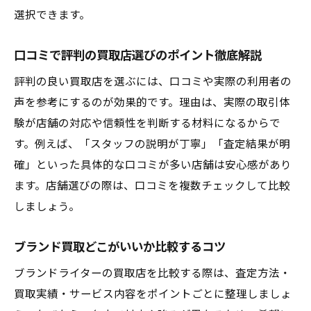
ブランドバッグも一緒に売る際のポイント
選択できます。
なんでも買取サービスの特徴と選び方
口コミで評判の買取店選びのポイント徹底解説
ブランドライター売却の流れとポイント解説
評判の良い買取店を選ぶには、口コミや実際の利用者の
ブランドライター買取の一連の流れを解説
声を参考にするのが効果的です。理由は、実際の取引体
広島で買取をスムーズに進める手順とは
験が店舗の対応や信頼性を判断する材料になるからで
リサイクルショップ買取を安心して利用す
す。例えば、「スタッフの説明が丁寧」「査定結果が明
る方法
確」といった具体的な口コミが多い店舗は安心感があり
査定から売却までブランド買取のポイント
ます。店舗選びの際は、口コミを複数チェックして比較
整理
しましょう。
口コミで人気な買取サービスの特徴紹介
ブランドライターの買取時に必要な準備と
ブランド買取どこがいいか比較するコツ
は
ブランドライターの買取店を比較する際は、査定方法・
納得できる買取を実現するための方法
買取実績・サービス内容をポイントごとに整理しましょ