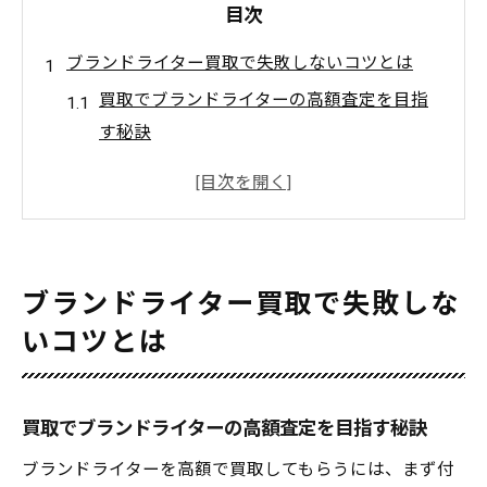
目次
ブランドライター買取で失敗しないコツとは
買取でブランドライターの高額査定を目指
す秘訣
広島のブランド買取で後悔しないための注
意点
口コミで評判の買取店選びのポイント徹底
解説
ブランドライター買取で失敗しな
ブランド買取どこがいいか比較するコツ
いコツとは
リサイクルショップと買取専門店の違いを
把握
ブランド品買取で失敗しないための準備術
買取でブランドライターの高額査定を目指す秘訣
広島県呉市で高額査定を目指す買取術
ブランドライターを高額で買取してもらうには、まず付