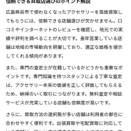
信頼できる買取店選びのポイント解説
買取査定を有利にするコツと準備方法
出張や非対面の買取方法も選択肢に
広島県呉市で使わなくなったアクセサリーを高価買取し
てもらうには、信頼できる店舗選びが欠かせません。口
自宅で完結する出張買取のメリットを紹介
コミやインターネットのレビューを確認し、地元での実
非対面買取の仕組みと安心ポイント解説
績や評判を調べることが大切です。長年営業している店
呉市でも増えている出張買取サービス活用
舗は地域の市場動向を把握しており、適正な価格を提示
法
してくれる傾向があります。
買取手続きが簡単な宅配サービスの特徴
また、専門の査定士が在籍しているかどうかも重要なポ
出張買取利用時に気を付けたい点まとめ
イントです。専門知識を持つスタッフによる丁寧な査定
状態や鑑定書が価格に与える影響を知る
は、アクセサリー本来の価値を正しく評価してもらえる
アクセサリーの状態が買取価格に及ぼす影
ため、納得のいく取引につながります。無料査定や相談
響
サービスが充実している店舗も信頼度が高いです。
鑑定書の有無で変わるアクセサリーの価値
さらに、買取方法の選択肢が多い店舗は利用者の都合に
高く売るために大切なアクセサリーのメン
合わせやすく便利です。出張買取や宅配買取に対応して
テ法