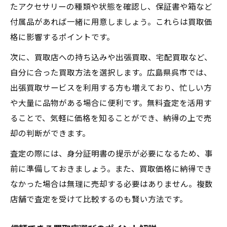
たアクセサリーの種類や状態を確認し、保証書や箱など
手間なくできる買取サービスの活用術
付属品があれば一緒に用意しましょう。これらは買取価
忙しい方に便利な買取サービスの選び方
格に影響するポイントです。
宅配や非対面買取の特徴とメリット比較
次に、買取店への持ち込みや出張買取、宅配買取など、
スマホで簡単にできる買取依頼の方法
自分に合った買取方法を選択します。広島県呉市では、
手間を減らすための買取準備とコツ紹介
出張買取サービスを利用する方も増えており、忙しい方
買取サービスの利便性を最大限活用する方
や大量に品物がある場合に便利です。無料査定を活用す
法
ることで、気軽に価格を知ることができ、納得の上で売
アクセサリー買取で重要な査定ポイント解説
却の判断ができます。
アクセサリー査定で重視される主な要素
査定の際には、身分証明書の提示が必要になるため、事
買取価格を左右する査定のポイントとは
前に準備しておきましょう。また、買取価格に納得でき
専門鑑定士が見るアクセサリーの評価基準
なかった場合は無理に売却する必要はありません。複数
査定前に確認すべきアクセサリーのポイン
店舗で査定を受けて比較するのも賢い方法です。
ト