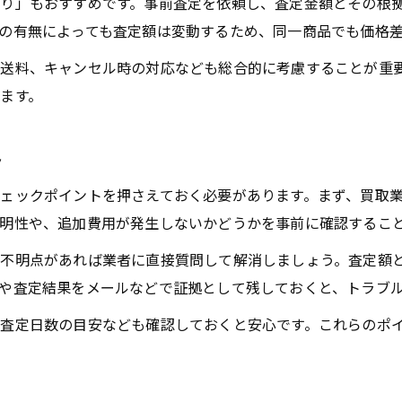
り」もおすすめです。事前査定を依頼し、査定金額とその根
買取価格を左右する査定基準の見極め方
の有無によっても査定額は変動するため、同一商品でも価格
買取価格決定の仕組みと納得のポイント
送料、キャンセル時の対応なども総合的に考慮することが重
市場相場が買取額にどう影響するか解説
ます。
買取査定で重視されるポイントを知ろう
高く売るために買取価格を見直す視点
ト
手数料や査定の透明性を確かめる方法
ェックポイントを押さえておく必要があります。まず、買取
買取の手数料が発生する場合の注意点
明性や、追加費用が発生しないかどうかを事前に確認するこ
査定内容の説明を受けて納得するコツ
、不明点があれば業者に直接質問して解消しましょう。査定額
買取価格の明細を確認する重要ポイント
や査定結果をメールなどで証拠として残しておくと、トラブ
安心できる査定の透明性を見抜く方法
査定日数の目安なども確認しておくと安心です。これらのポ
手数料や追加費用の有無を比較する視点
買取の事前見積もりが安心につながる理由
買取前の見積もりで得られる安心感とは