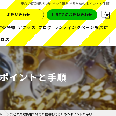
安心の買取価格で納得と信頼を得るためのポイントと手順
お問い合わせ
LINEでのお問い合わせ
店の特徴
アクセス
ブログ
ランディングページ呉広店
熊野店
金
コラム
お酒
ブランド
ポイントと手順
ダイヤ
時計
ム
安心の買取価格で納得と信頼を得るためのポイントと手順