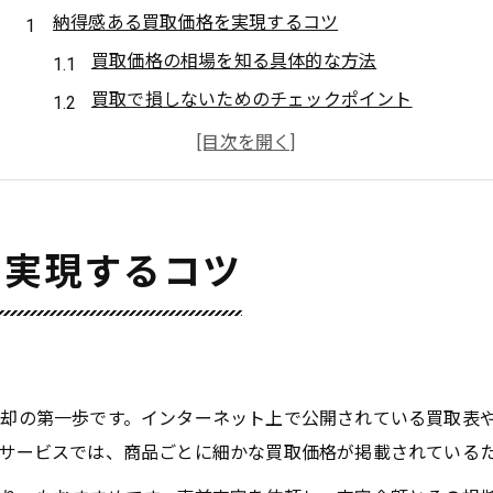
納得感ある買取価格を実現するコツ
買取価格の相場を知る具体的な方法
買取で損しないためのチェックポイント
買取額アップに役立つ事前準備のコツ
買取サービス選びの納得基準とは何か
安心の買取を実現する比較のポイント
安心して利用できる買取の流れ解説
を実現するコツ
買取の申し込みから完了までの流れを解説
買取手続きで注意したいポイントまとめ
安心の買取が叶う手順と確認すべき点
初めてでも安心な買取の進め方とコツ
却の第一歩です。インターネット上で公開されている買取表
買取サービス利用時の流れを分かりやすく
サービスでは、商品ごとに細かな買取価格が掲載されている
買取価格が決まるポイントを徹底解説