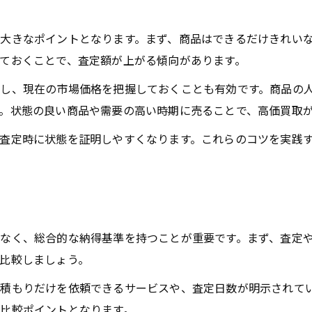
事前査定が納得の買取に役立つポイント
大きなポイントとなります。まず、商品はできるだけきれい
見積もりだけでも利用できる買取の魅力
ておくことで、査定額が上がる傾向があります。
買取価格の比較に見積もりが活きる理由
し、現在の市場価格を把握しておくことも有効です。商品の
トラブル防止に見積もりが有効な場面
。状態の良い商品や需要の高い時期に売ることで、高価買取
宅配買取と店頭買取の違いと選び方
査定時に状態を証明しやすくなります。これらのコツを実践
宅配買取と店頭買取のメリット徹底比較
買取方法の違いが価格に与える影響とは
宅配・店頭それぞれの買取流れを解説
自分に合う買取方法を選ぶポイント
なく、総合的な納得基準を持つことが重要です。まず、査定
買取利用時の選択肢と安心基準の考え方
比較しましょう。
積もりだけを依頼できるサービスや、査定日数が明示されて
比較ポイントとなります。