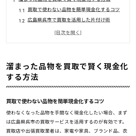
買取で使わない品物を簡単現金化するコツ
広島県呉市で買取を活用した片付け術
買取で不用品をスムーズに手放す方法を解
説
買取を依頼する際の事前準備ポイント
溜まった品物の買取実例と注意事項
溜まった品物を買取で賢く現金化
買取サービスが解決する片付けの悩み
する方法
買取サービスで片付けの悩みを一挙解消
買取なら処分費用を抑えてスッキリ解決
買取で使わない品物を簡単現金化するコツ
不要品の悩みをプロの買取で解決する方法
リサイクルショップ利用で買取の不安解消
使わなくなった品物を手間なく現金化したい場合、まず
は広島県呉市の買取サービスを活用するのが有効です。
買取活用で引越しや遺品整理も効率的に
買取店や出張買取業者は、家電や家具、ブランド品、衣
出張買取なら運搬が難しい家具も安心