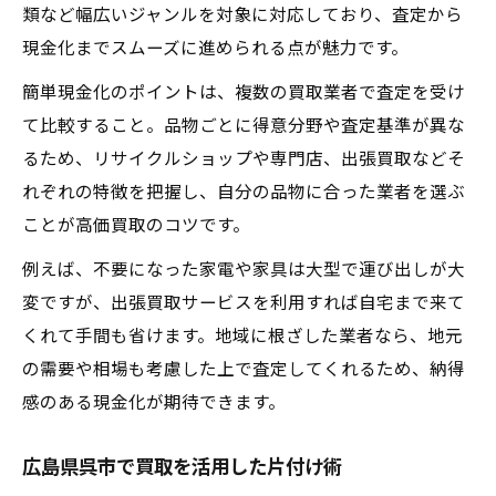
類など幅広いジャンルを対象に対応しており、査定から
出張買取で大型家具も安心して現金化
現金化までスムーズに進められる点が魅力です。
家具や家電も買取できる出張サービスとは
簡単現金化のポイントは、複数の買取業者で査定を受け
自宅で完結する買取出張活用ガイド
て比較すること。品物ごとに得意分野や査定基準が異な
運搬不要な出張買取のメリットを徹底解説
るため、リサイクルショップや専門店、出張買取などそ
家具買取で重たい品物もスムーズ対応
れぞれの特徴を把握し、自分の品物に合った業者を選ぶ
買取基準のチェックで損しないコツ
ことが高価買取のコツです。
買取基準を知って損しない査定を実現
例えば、不要になった家電や家具は大型で運び出しが大
買取してもらえる品物か事前に確認する方
変ですが、出張買取サービスを利用すれば自宅まで来て
法
くれて手間も省けます。地域に根ざした業者なら、地元
買取不可品の特徴と査定時の注意点
の需要や相場も考慮した上で査定してくれるため、納得
リサイクルショップの買取基準を徹底解説
感のある現金化が期待できます。
買取可否を見極めて高価買取を目指すコツ
広島県呉市で買取を活用した片付け術
不要品のリユースを叶えるエコな選択肢