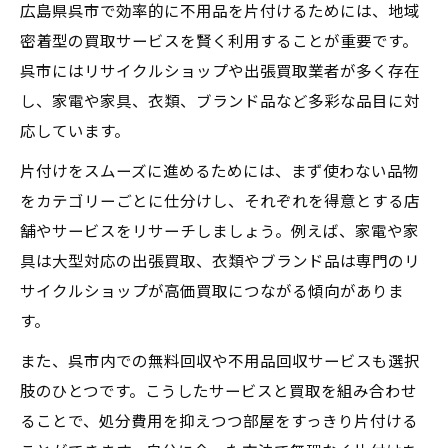
広島県呉市で効率的に不用品を片付けるためには、地域
買取で不要品をリユースしてエコに貢献
密着型の買取サービスを賢く利用することが重要です。
エコな暮らしを実現する買取活用術
呉市にはリサイクルショップや出張買取業者が多く存在
使わない品物を買取で再利用するメリット
し、家電や家具、衣類、ブランド品など多彩な品目に対
買取とリサイクルで環境に優しい片付け
応しています。
余った建築資材も買取でリユース可能
片付けをスムーズに進めるためには、まず使わない品物
買取不可品の処分方法と見極めポイント
をカテゴリーごとに仕分けし、それぞれを得意とする店
買取不可品の見分け方と賢い処分方法
舗やサービスをリサーチしましょう。例えば、家電や家
リサイクルショップで売れない品の対処法
具は大型対応の出張買取、衣類やブランド品は専門のリ
買取できない場合の適切な処分手順
サイクルショップが高価買取につながる傾向がありま
法律規制や汚損など買取不可例を解説
す。
買取不可品の無料回収サービス活用術
また、呉市内での無料回収や不用品回収サービスも選択
肢のひとつです。こうしたサービスと買取を組み合わせ
ることで、処分費用を抑えつつ部屋をすっきり片付ける