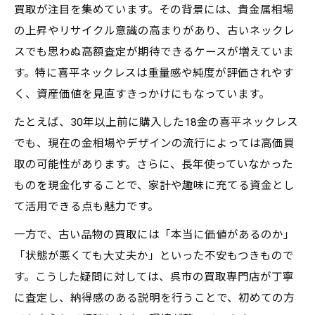
買取が注目を集めています。その背景には、貴金属相場
オンライン査定と店舗買取の違い比較
の上昇やリサイクル意識の高まりがあり、古いネックレ
買取前に知りたい呉市での相場事情
スでも思わぬ高額査定が期待できるケースが増えていま
呉市の喜平ネックレス買取相場を知る方法
す。特に喜平ネックレスは重量感や純度が評価されやす
相場変動と買取価格の関係を解説
く、資産価値を見直すきっかけにもなっています。
買取価格チェックに便利な情報源
たとえば、30年以上前に購入した18金の喜平ネックレス
金券ショップも活用できる買取の選択肢
でも、現在の金相場やデザインの流行によっては高価買
季節や需要による相場の動きに注目
取の可能性があります。さらに、長年使っていなかった
納得価格で売るための査定ポイントとは
ものを現金化することで、家計や趣味に充てる資金とし
喜平ネックレス買取査定の着眼点とは
て活用できる点も魅力です。
査定額アップに繋がる手入れと保管法
一方で、古い品物の買取には「本当に価値があるのか」
買取実績が豊富な店舗を選ぶ理由
「状態が悪くても大丈夫か」といった不安もつきもので
貴金属の状態が買取価格を左右する訳
す。こうした疑問に対しては、呉市の買取専門店が丁寧
身分証明書など必要書類の準備も大切
に査定し、納得感のある説明を行うことで、初めての方