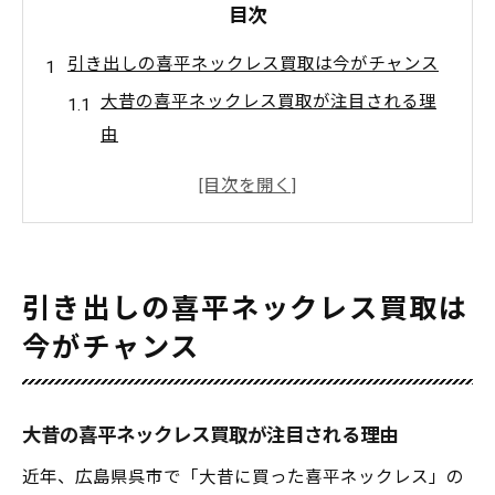
目次
引き出しの喜平ネックレス買取は今がチャンス
大昔の喜平ネックレス買取が注目される理
由
今売るべき買取タイミングの見極め方
買取初心者でも安心の相談ポイント
広島県呉市で喜平ネックレス買取が増加中
買取価格が高くなるシーズンとは何か
引き出しの喜平ネックレス買取は
大昔のネックレスを賢く現金化する方法
今がチャンス
買取で失敗しない現金化のポイント解説
喜平ネックレス買取前の準備と注意点
大昔の喜平ネックレス買取が注目される理由
呉市の買取専門店を選ぶ基準とは
無料査定サービスの上手な活用法
近年、広島県呉市で「大昔に買った喜平ネックレス」の