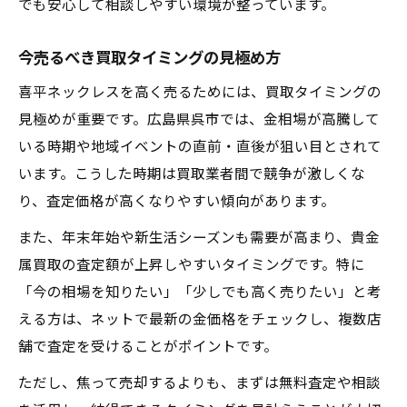
でも安心して相談しやすい環境が整っています。
喜平ネックレスを手放す最適なタイミング
買取に有利な時期とタイミングの選び方
今売るべき買取タイミングの見極め方
呉市の市場動向と買取の関係を解説
喜平ネックレスを高く売るためには、買取タイミングの
イベント時期の買取がおすすめな理由
見極めが重要です。広島県呉市では、金相場が高騰して
相場高騰を見逃さない売却のコツ
いる時期や地域イベントの直前・直後が狙い目とされて
季節ごとの買取傾向と対応策を知る
います。こうした時期は買取業者間で競争が激しくな
呉市で安心できる買取先を見極めるコツ
り、査定価格が高くなりやすい傾向があります。
買取専門店選びで確認したいポイント
また、年末年始や新生活シーズンも需要が高まり、貴金
来店前に調べたい店舗情報の活用法
属買取の査定額が上昇しやすいタイミングです。特に
対面査定で安心できる店舗の特徴
「今の相場を知りたい」「少しでも高く売りたい」と考
呉駅近くの買取店利用のメリット
える方は、ネットで最新の金価格をチェックし、複数店
舗で査定を受けることがポイントです。
口コミや評判で信頼できる買取先を探す
ただし、焦って売却するよりも、まずは無料査定や相談