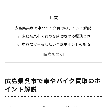
目次
広島県呉市で車やバイク買取のポイント解説
広島県呉市で買取を成功させる秘訣とは
車買取で重視したい査定ポイントの解説
バイク買取で失敗しない事前準備のコツ
地域密着型の買取業者比較と選び方ガイド
買取手続きの流れと必要書類のチェック方
法
広島県呉市で車やバイク買取のポ
愛車の高価買取を叶える査定比較術
イント解説
複数業者で愛車の買取査定額を比較するコ
ツ