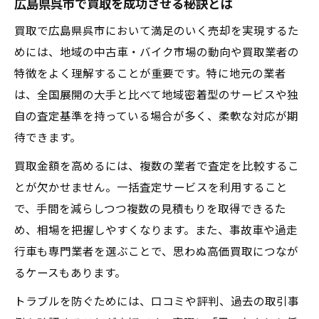
買取査定で高評価を得るためのポイント
広島県呉市で買取を成功させる秘訣とは
オンライン買取査定の活用と注意点を紹介
買取で広島県呉市において満足のいく売却を実現するた
高価買取を実現するための交渉術とは
めには、地域の中古車・バイク市場の動向や買取業者の
特徴をよく理解することが重要です。特に地元の業者
車買取相場表の見方と有効な使い方
は、全国展開の大手と比べて地域密着型のサービスや独
バイク買取も安心して任せられる理由
自の査定基準を持っている場合が多く、柔軟な対応が期
バイク買取業者選びで重視すべき基準とは
待できます。
安心してバイク買取を任せるための手順
買取金額を高めるには、複数の業者で査定を比較するこ
バイクの買取査定額アップにつながる工夫
とが欠かせません。一括査定サービスを利用すること
出張査定サービスのメリットと利用時の注
で、手間を減らしつつ複数の見積もりを取得できるた
意
め、相場を把握しやすくなります。また、事故車や過走
バイク買取時の契約トラブル回避ポイント
行車も専門業者を選ぶことで、思わぬ高価買取につなが
事故車や長距離車でも買取可能な方法とは
るケースもあります。
事故車や過走行車の買取が可能な理由を解
トラブルを防ぐためには、口コミや評判、過去の取引事
説