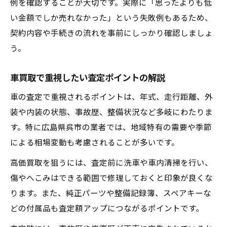
例を確認することが大切です。実際に「思ったよりも低
買取査定時に伝えるべき車の状態とコツ
い金額でしか売れなかった」という失敗例もあるため、
特殊な車両でも高価買取を目指すポイント
契約内容や手続きの流れを事前にしっかり確認しましょ
事故歴のある車の適正な買取価格の見極め
う。
方
車買取で重視したい査定ポイントの解説
走行距離が多い車を買取で有利にする工夫
納得の買取相場を見極める実践テクニック
車の査定で重視されるポイントは、年式、走行距離、外
装や内装の状態、事故歴、整備状況など多岐にわたりま
最新の車買取相場を調べるための方法
す。特に広島県呉市の業者では、地域特有の需要や季節
広島県呉市で買取相場を活用するポイント
による相場変動も考慮されることが多いです。
車種ごとの買取相場の違いをチェック
高価買取を狙うには、査定前に洗車や車内清掃を行い、
買取査定と相場との差を見極めるコツ
傷やへこみはできる範囲で修理しておくと印象が良くな
相場より高く売るためにすべき準備とは
ります。また、純正パーツや整備記録簿、スペアキーな
スムーズな売却手続きへ導く安全対策
どの付属品も査定額アップにつながるポイントです。
買取手続きでトラブルを防ぐ基本の流れ