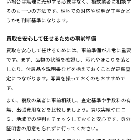
買取相談時によくある質問と回答例
い場合は無理に売却する必要はなく、複数業者に相談す
るのも一つの方法です。現地での対応や説明が丁寧かど
信頼できる買取先を見極める見積もりコツ
うかも判断基準になります。
買取見積もりで重視すべきポイントとは
見積もり比較で失敗しない買取業者選び
買取を安心して任せるための事前準備
買取額の内訳をチェックする方法
買取を安心して任せるためには、事前準備が非常に重要
安心して依頼できる買取先の特徴分析
です。まず、品物の状態を確認し、汚れやほこりを落と
見積もり相談時に役立つ質問リスト
したり、付属品や説明書などを揃えておくことが高額査
重い家具も楽々 買取依頼の流れを解説
定につながります。写真を撮っておくのもおすすめで
重い家具の買取依頼で役立つ事前準備
す。
搬出から支払いまでの買取流れ紹介
また、複数の業者に事前相談し、査定基準や手数料の有
家具買取相談で押さえたい安心ポイント
無、出張費用などを比較しましょう。買取実績や口コ
大型家具の買取を依頼する際の注意点
ミ、地域での評判もチェックしておくと安心です。身分
証明書の用意も忘れずに行ってください。
買取業者が重視する家具の査定基準