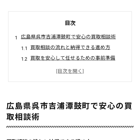
目次
広島県呉市吉浦潭鼓町で安心の買取相談術
買取相談の流れと納得できる進め方
買取を安心して任せるための事前準備
地元密着型買取相談のメリットとは
買取でよくあるトラブル事例と対策法
買取相談時に確認したい安心ポイント
価値ある不用品を賢く現金化する方法
広島県呉市吉浦潭鼓町で安心の買
不用品買取で現金化を実現するコツ
取相談術
買取査定を高めるための準備ポイント
買取対象になるアイテムの見極め方