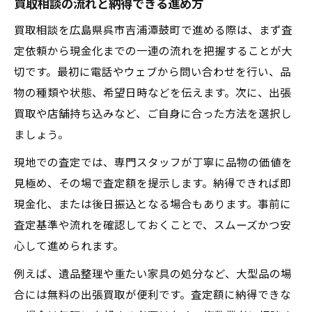
買取相談の流れと納得できる進め方
賢い現金化のための買取依頼タイミング
買取相談を広島県呉市吉浦潭鼓町で進める際は、まず査
買取額を左右するポイントを徹底解説
定依頼から現金化までの一連の流れを把握することが大
骨董や遺品整理に強い買取のポイント
切です。最初に電話やウェブから問い合わせを行い、品
骨董品買取で評価される特徴とは何か
物の種類や状態、希望日時などを伝えます。次に、出張
遺品整理で買取を活用するベストな流れ
買取や店舗持ち込みなど、ご自身に合った方法を選択し
買取業者に伝えるべき骨董のエピソード
ましょう。
遺品買取で安心できる依頼先の選び方
現地での査定では、専門スタッフが丁寧に品物の価値を
鑑定士による買取査定のメリット活用術
見極め、その場で査定額を提示します。納得できれば即
出張買取を利用した手間なし処分テクニック
現金化、または後日振込となる場合もあります。事前に
出張買取で負担を減らす活用ポイント
査定基準や流れを確認しておくことで、スムーズかつ安
買取依頼から完了までの流れを徹底解説
心して進められます。
手間を省くための買取準備チェックリスト
例えば、遺品整理や重たい家具の処分など、大型品の場
出張買取を選ぶときの業者比較方法
合には無料の出張買取が便利です。査定額に納得できな