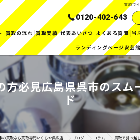
買取で
0120-402-643
ト
買取の流れ
買取実績
代表あいさつ
よくある質問
当
ランディングページ安芸
の方必見広島県呉市のスム
ド
市の買取なら買取専門いくらや呉広店
ブログ
コラム
買取で引っ越