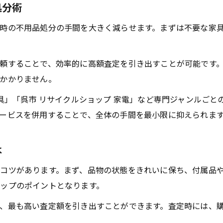
処分術
買取価格が上がるタイミングとコツ
時の不用品処分の手間を大きく減らせます。まずは不要な家
店頭買取と出張買取の高額査定比較
買取で失敗しないためのポイント総まとめ
頼することで、効率的に高額査定を引き出すことが可能です
査定アップを狙うためのアピール術
かかりません。
呉市の買取で安心できるサービス選び方
家具」「呉市 リサイクルショップ 家電」など専門ジャンルご
安心して利用できる買取サービスの特徴
ービスを併用することで、全体の手間を最小限に抑えられま
買取業者選びで重視すべきチェック項目
呉市で信頼できる買取サービスの見分け方
は
買取サービス口コミや評判の活用法
コツがあります。まず、品物の状態をきれいに保ち、付属品
買取業者とのトラブル回避ポイント
ップのポイントとなります。
、最も高い査定額を引き出すことができます。査定時には、