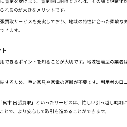
に査定を受けます。査定額に納得できれば、その場で現金化
手間をかけずに買取依頼をするための手順
られるのが大きなメリットです。
買取依頼を効率化する事前準備のポイント
張買取サービスも充実しており、地域の特性に合った柔軟な
時間短縮できる買取サービス利用のコツ
できます。
買取で引っ越し前の負担を軽減する方法
おすすめの買取活用法と成功事例紹介
ント
家具や家電の賢い買取方法とは何か
用できるポイントを知ることが大切です。地域密着型の業者
家具・家電の高額買取を目指す準備法
買取で家具と家電を賢く現金化する手順
結するため、重い家具や家電の運搬が不要です。利用者の口
買取査定で損しないポイントと注意点
家具・家電の買取相場を知るメリット
や「呉市 出張買取」といったサービスは、忙しい引っ越し時期
リサイクルショップで買取を依頼する前に
ことで、より安心して取引を進めることができます。
高額買取を実現するポイントを徹底解説
高額買取を叶える査定前の事前準備方法