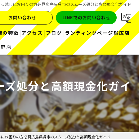
引っ越しにお困りの方必見広島県呉市のスムーズ処分と高額現金化ガイド
お問い合わせ
LINEでのお問い合わせ
店の特徴
アクセス
ブログ
ランディングページ呉広店
熊野店
金
コラム
お酒
ーズ処分と高額現金化ガイ
ブランド
ダイヤ
時計
しにお困りの方必見広島県呉市のスムーズ処分と高額現金化ガイド