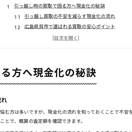
引っ越し時の買取で困る方へ現金化の秘訣
引っ越し買取の不安を減らす現金化の流れ
広島県呉市で選ばれる買取の安心ポイント
買取サービスを活用した手間の少ない処分術
現金化を成功させる買取査定のコツとは
引っ越しで買取を活用する際の注意事項
出張買取を活用した呉市での不用品処分術
困る方へ現金化の秘訣
呉市で出張買取が選ばれる理由と利点
出張買取と店頭買取の違いと選び方
買取で不用品をまとめて処分する方法
流れ
出張買取の流れと事前準備ポイント
悩む方は多いですが、現金化の流れを知っておくことで不安
出張買取利用時のトラブル対策と安心策
ことで、概算の査定額を確認できます。
手間を減らす買取活用法を知りたい方必読