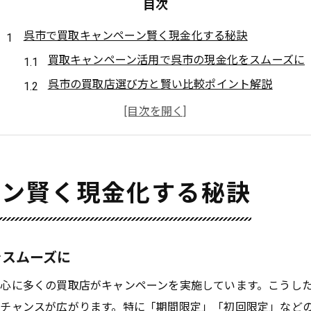
目次
呉市で買取キャンペーン賢く現金化する秘訣
買取キャンペーン活用で呉市の現金化をスムーズに
呉市の買取店選び方と賢い比較ポイント解説
キャンペーン適用で買取額アップする実践方法
査定無料を利用した呉市での買取の流れ
買取キャンペーン条件を見極めて高額現金化
高額を狙うなら呉市の買取活用術も必見
ーン賢く現金化する秘訣
高額査定を引き出す呉市の賢い買取戦略
複数店舗比較でお得な買取キャンペーン利用術
呉市で高額買取を実現するための事前準備
をスムーズに
ブランド品や金券も呉市で高く売るコツ
心に多くの買取店がキャンペーンを実施しています。こうし
タイミングを逃さない買取キャンペーンの選び方
チャンスが広がります。特に「期間限定」「初回限定」など