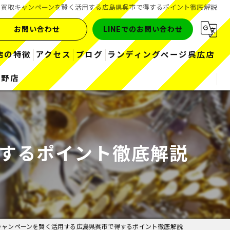
買取キャンペーンを賢く活用する広島県呉市で得するポイント徹底解説
お問い合わせ
LINEでのお問い合わせ
店の特徴
アクセス
ブログ
ランディングページ呉広店
熊野店
金
コラム
お酒
ブランド
するポイント徹底解説
ダイヤ
時計
キャンペーンを賢く活用する広島県呉市で得するポイント徹底解説