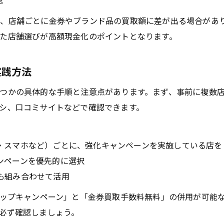
認
駅前や広の買取店で賢く現金化する秘策
、店舗ごとに金券やブランド品の買取額に差が出る場合があ
呉市の主要買取エリア選び方と特徴比較
た店舗選びが高額現金化のポイントとなります。
広範囲で買取キャンペーンを活かす方法
エリア別の買取額アップポイントを解説
実践方法
アクセス重視で選ぶ呉市買取店の利点
つかの具体的な手順と注意点があります。まず、事前に複数
期間限定キャンペーンで呉市の買取を最大限に活かす
シ、口コミサイトなどで確認できます。
期間限定買取キャンペーンの見極め方解説
呉市で短期キャンペーンの魅力を活かす方法
・スマホなど）ごとに、強化キャンペーンを実施している店を
限定特典を利用し買取額をさらに上げるコツ
ンペーンを優先的に選択
呉市の買取店で期間限定サービスを賢く利用
も組み合わせて活用
タイミング重視で失敗しない買取戦略まとめ
アップキャンペーン」と「金券買取手数料無料」の併用が可能
必ず確認しましょう。