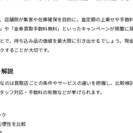
着物やスマホも呉市で納得の買取を実現する方法
呉市で着物買取を成功させる査定ポイント
、店舗側が集客や在庫確保を目的に、査定額の上乗せや手数
スマホの買取キャンペーンを活かした現金化術
プ」や「金券買取手数料無料」といったキャンペーンが頻繁に
品目別に見る呉市の買取キャンペーン事情
とで、持ち込み品の価値を最大限に引き出せるでしょう。現
買取額を上げるコツと呉市での事例紹介
クすることが大切です。
納得の買取には事前準備が欠かせない理由
不要品を手間なく売却呉市で買取額アップのコツ
ト解説
不要品買取は呉市のキャンペーン活用が鍵
なのは買取店ごとの条件やサービスの違いを把握し、比較検
買取額アップを目指す呉市での売却ポイント
タッフ対応・手数料の有無などが挙げられます。
手間をかけず買取キャンペーンを最大限利用
呉市の買取店で効率良く現金化する方法
ック
不要品整理と買取の両立テクニック紹介
利便性を比較
呉市駅前から広エリアまで買取攻略ポイント徹底分析