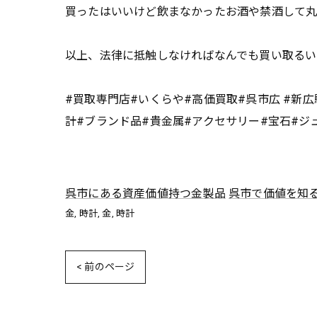
買ったはいいけど飲まなかったお酒や禁酒して丸
以上、法律に抵触しなければなんでも買い取るい
#買取専門店#いくらや#高価買取#呉市広 #新
計#ブランド品#貴金属#アクセサリー#宝石#ジ
呉市にある資産価値持つ金製品
呉市で価値を知
金
時計
金
時計
< 前のページ