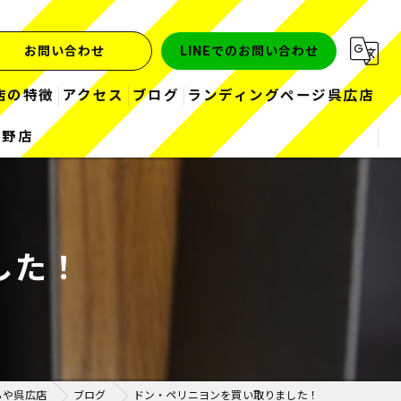
お問い合わせ
LINEでのお問い合わせ
店の特徴
アクセス
ブログ
ランディングページ呉広店
熊野店
金
コラム
お酒
ブランド
した！
ダイヤ
時計
らや呉広店
ブログ
ドン・ペリニヨンを買い取りました！