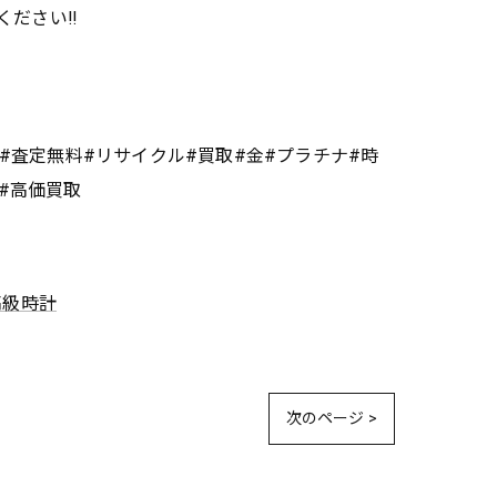
ださい‼️
#査定無料#リサイクル#買取#金#プラチナ#時
#高価買取
高級時計
次のページ >