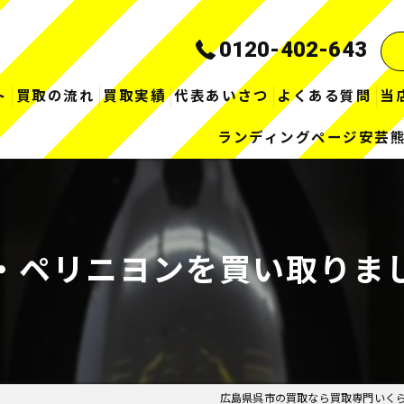
0120-402-643
ト
買取の流れ
買取実績
代表あいさつ
よくある質問
当
ランディングページ安芸
・ペリニヨンを買い取りま
広島県呉市の買取なら買取専門いく