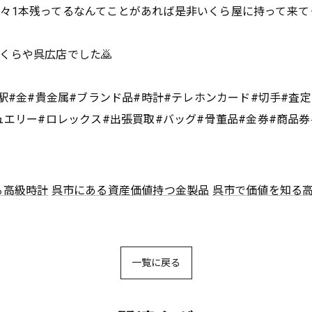
々1本残ってるなんてことがあれば是非いくら屋に持って来てく
くらや呉広店でした🙇
広駅#金#貴金属#ブランド品#時計#テレホンカード#切手#査定
ュエリー#ロレックス#出張買取#バッグ#骨董品#金券#商品券
る高級時計
呉市にある資産価値持つ金製品
呉市で価値を知る
一覧に戻る